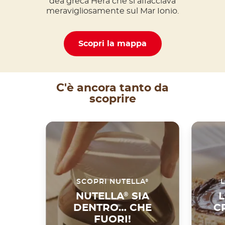
dea greca Hera che si affacciava
meravigliosamente sul Mar Ionio.
Scopri la mappa
C'è ancora tanto da
scoprire
®
SCOPRI NUTELLA
L
NUTELLA
®
SIA
L
DENTRO… CHE
C
FUORI!