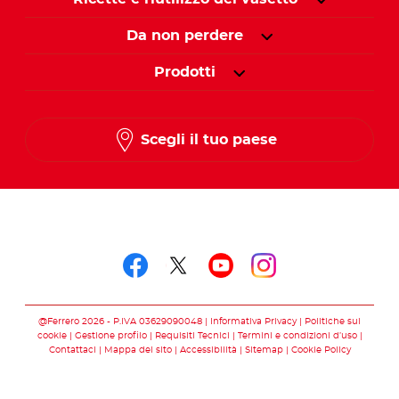
Da non perdere
Prodotti
Scegli il tuo paese
Seguici su
Seguici su facebook
Seguici su twitter
Seguici su you
Seguici su 
@Ferrero 2026 - P.IVA 03629090048
Informativa Privacy
Politiche sui
cookie
Gestione profilo
Requisiti Tecnici
Termini e condizioni d’uso
Contattaci
Mappa del sito
Accessibilità
Sitemap
Cookie Policy