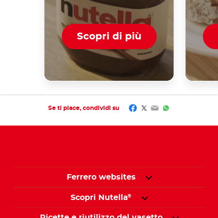
Scopri di più
Facebook
Twitter
Email
WhatsApp
Se ti piace, condividi su
Ferrero websites
Scopri Nutella
®
Ricette e riutilizzo del vasetto