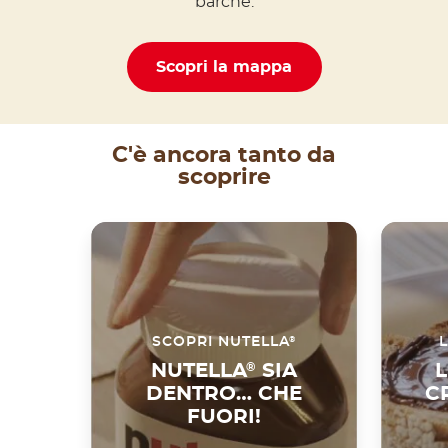
barche.
Scopri la mappa
C'è ancora tanto da
scoprire
®
SCOPRI NUTELLA
L
NUTELLA
®
SIA
L
DENTRO… CHE
C
FUORI!