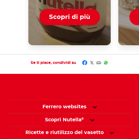
Scopri di più
Facebook
Twitter
Email
WhatsApp
Se ti piace, condividi su
Ferrero websites
Scopri Nutella
®
Ricette e riutilizzo del vasetto