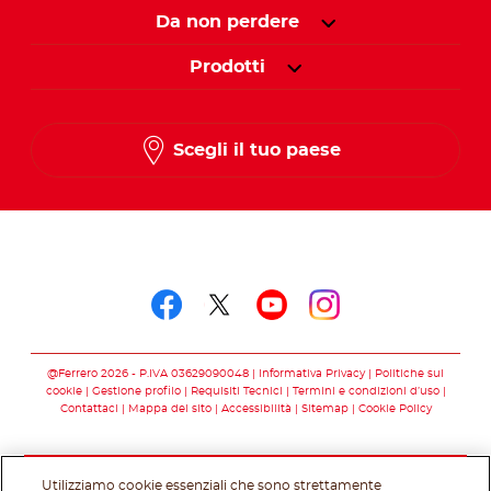
Da non perdere
Prodotti
Scegli il tuo paese
Seguici su
Seguici su facebook
Seguici su twitter
Seguici su you
Seguici su 
@Ferrero 2026 - P.IVA 03629090048
Informativa Privacy
Politiche sui
cookie
Gestione profilo
Requisiti Tecnici
Termini e condizioni d’uso
Contattaci
Mappa del sito
Accessibilità
Sitemap
Cookie Policy
Utilizziamo cookie essenziali che sono strettamente