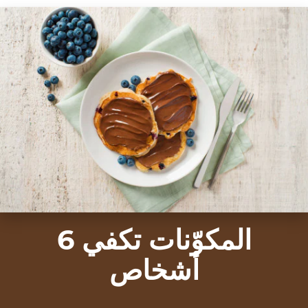
المكوّنات تكفي 6
أشخاص