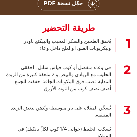
حمّل نسخة PDF
طريقة التحضير
يُخفق الطحين والسكر المحبب والبيكنج باودر
وبيكربونات الصودا والملح داخل وعاء.
في وعاء منفصل أو كوب قياس سائل ، اخفقي
الحليب مع الزبادي والبيض و 2 ملعقة كبيرة من الزبدة
المذابة. تصب فوق المكونات الجافة. خفقت للجمع.
أضف نصف كوب من التوت الأزرق.
تُسخّن المقلاة على نار متوسطة وتُدهن ببعض الزبدة
المتبقية.
يُسكب الخليط (حوالى 1/4 كوب لكلّ بانكيك) في
المقلاة.