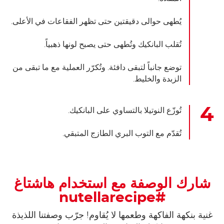
يُطهى حوالى دقيقتين حتى تظهر الفقاعات في الأعلى.
تُقلب البانكيك وتُطهى حتى يصبح لونها ذهبياً.
توضع جانباً لتبقى دافئة. وتُكرّر العملية مع ما تبقى من
الزبدة والخليط.
تُوزّع النوتيلا بالتساوي على البانكيك.
تُقدّم مع التوب البري الطازج المتبقي.
شارك الوصفة مع استخدام هاشتاغ
#nutellarecipe
غنية بنكهة الفاكهة وطعمها لا يُقاوم! جرّب وصفتنا اللذيذة