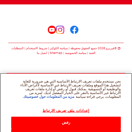
تابعنا على
تابعنا على facebook
تابعنا على instagram
تابعنا على youtube
@ ©فيريرو 2026 جميع الحقوق محفوظة
سياسة الكوكيز
شروط الاستخدام
المتطلبات
الفنية
سياسة الخصوصية
Sitemap
اتصل بنا
نحن نستخدم ملفات تعريف الارتباط الأساسية التي هي ضرورية للغاية
لتشغيل هذا الموقع وملفات تعريف الارتباط غير الأساسية لأغراض الأداء
والوظيفية أو التسويقية. يمكنك قبول أو رفض أو إدارة ملفات تعريف
الارتباط غير الأساسية بالنقر على الخيار المفضل لديك. لمزيد من
المعلومات، يرجى قراءة سياسة
مزيد من المعلومات حول خصوصيتك
.
إعدادات ملف تعريف الارتباط
رفض