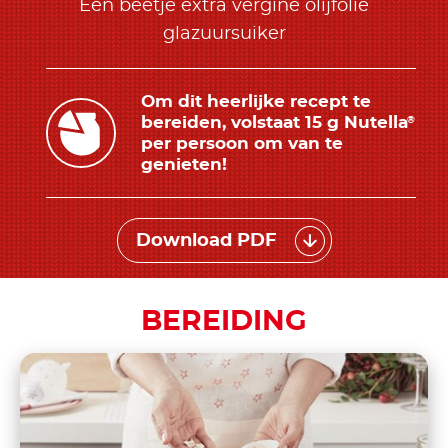
Een beetje extra vergine olijfolie
glazuursuiker
Om dit heerlijke recept te
bereiden, volstaat 15 g Nutella
®
per persoon om van te
genieten!
Download PDF
BEREIDING