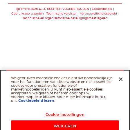
Volg ons op faceb
Volg ons op yo
@Ferrero 2026 ALLE RECHTEN VOORBEHOUDEN
Cookiesbeleid
Gebruiksvoorwaarden
Technische vereisten
Vertrouwelijkheidsbeleid
Technische en organisatorische beveiligingsmaatregelen
We gebruiken essentiële cookies die strikt noodzakelijk zijn
voor het functioneren van deze website en niet-essentiële
cookies voor prestatie-, functionele of
marketingdoeleinden. U kunt niet-essentiële cookies
accepteren, weigeren of beheren door op uw
voorkeursoptie te klikken. Voor meer informatie kunt u
ons
Cookiebeleid lezen
.
Cookie-instellingen
WEIGEREN