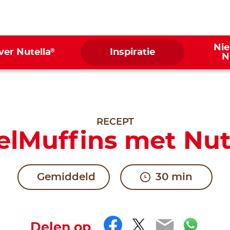
Ni
®
ver Nutella
Inspiratie
N
RECEPT
lMuffins met Nut
Gemiddeld
30 min
Facebook
Twitter
Email
Wha
Delen op