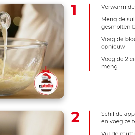
Verwarm de 
Meng de suik
gesmolten b
Voeg de blo
opnieuw
Voeg de 2 e
meng
Schil de appe
en voeg ze 
Vul de muff