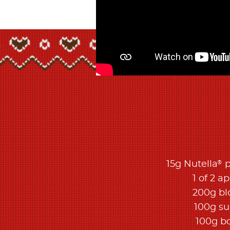
®
15g Nutella
p
1 of 2 a
200g b
100g su
100g b