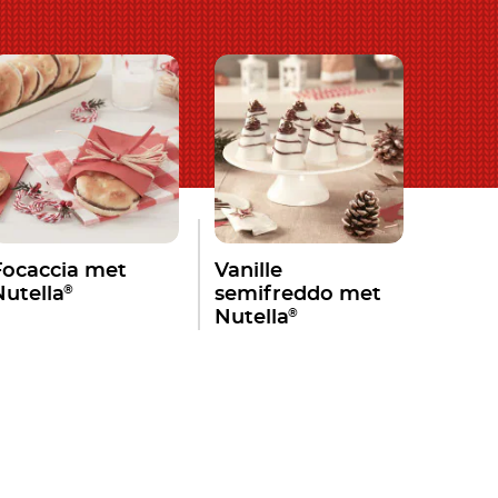
Focaccia met
Vanille
®
Nutella
semifreddo met
®
Nutella