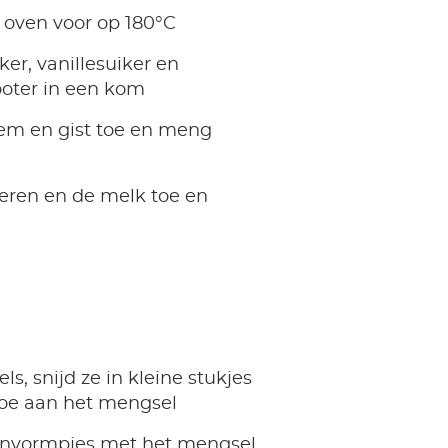
oven voor op 180°C
er, vanillesuiker en
oter in een kom
em en gist toe en meng
ieren en de melk toe en
ls, snijd ze in kleine stukjes
toe aan het mengsel
invormpjes met het mengsel