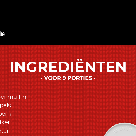
INGREDIËNTEN
VOOR 9 PORTIES
er muffin
ppels
loem
iker
oter