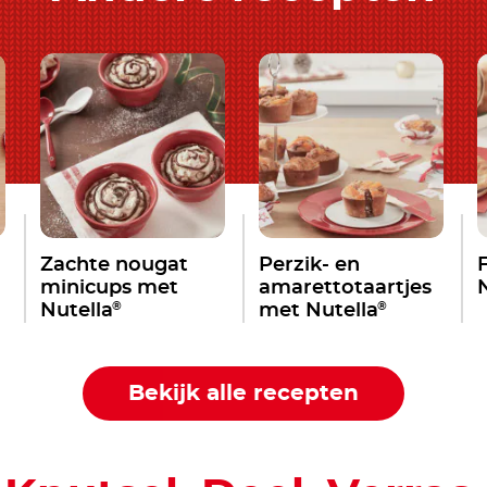
Zachte nougat
Perzik- en
minicups met
amarettotaartjes
®
®
Nutella
met Nutella
Bekijk alle recepten