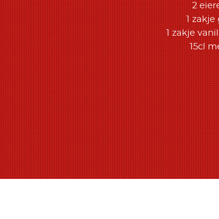
2 eier
1 zakje 
1 zakje vani
15cl m