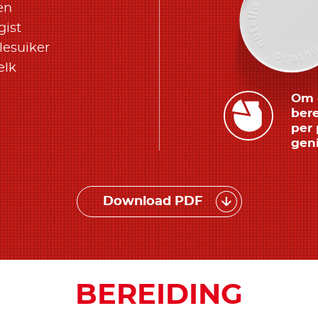
en
gist
llesuiker
elk
Om d
bere
per 
geni
Download PDF
BEREIDING