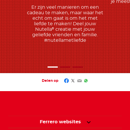
je meest
Er zijn veel manieren om een
cadeau te maken, maar waar het
echt om gaat is om het met
liefde te maken! Deel jouw
Nutella
creatie met jouw
®
geliefde vrienden en familie.
#nutellametliefde
Facebook
Twitter
Email
WhatsApp
Delen op
Ferrero websites