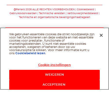
Volg ons op faceb
Volg ons op yo
@Ferrero 2026 ALLE RECHTEN VOORBEHOUDEN
Cookiesbeleid
Gebruiksvoorwaarden
Technische vereisten
Vertrouwelijkheidsbeleid
Technische en organisatorische beveiligingsmaatregelen
We gebruiken essentiële cookies die strikt noodzakelijk zijn
voor het functioneren van deze website en niet-essentiële
cookies voor prestatie-, functionele of
marketingdoeleinden. U kunt niet-essentiële cookies
accepteren, weigeren of beheren door op uw
voorkeursoptie te klikken. Voor meer informatie kunt u
ons
Cookiebeleid lezen
.
Cookie-instellingen
WEIGEREN
ACCEPTEREN