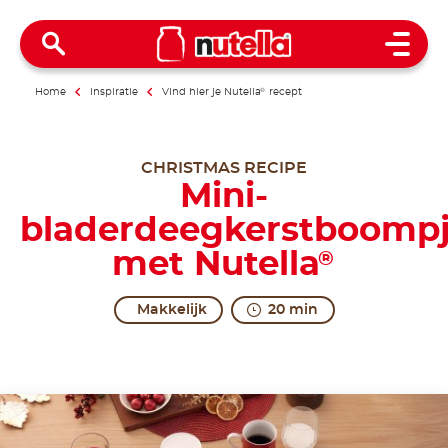
Open 
Home
Inspiratie
Vind hier je Nutella
®
recept
CHRISTMAS RECIPE
Mini-
bladerdeegkerstboomp
met Nutella
®
Makkelijk
20 min