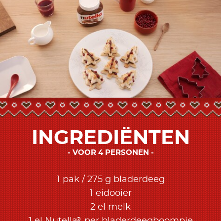
INGREDIËNTEN
VOOR 4 PERSONEN
1 pak / 275 g bladerdeeg
1 eidooier
2 el melk
®
1 el Nutella
per bladerdeegboompje