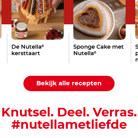
®
De Nutella
Sponge Cake met
®
kersttaart
Nutella
Bekijk alle recepten
Knutsel. Deel. Verras.
#nutellametliefde