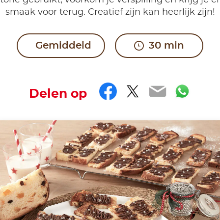
tone gebruikt, voorkom je verspilling en krijg je e
smaak voor terug. Creatief zijn kan heerlijk zijn!
Gemiddeld
30 min
Facebook
Twitter
Email
Wha
Delen op