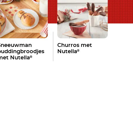
Sneeuwman
Churros met
®
puddingbroodjes
Nutella
®
met Nutella