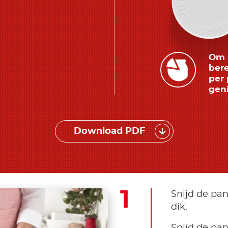
Om d
bere
per 
geni
Download PDF
Snijd de pan
dik.
Snijd de pa