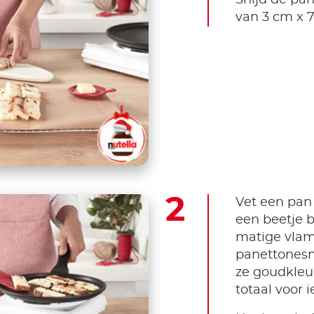
van 3 cm x 
Vet een pan
een beetje 
matige vlam
panettonesne
ze goudkleur
totaal voor i