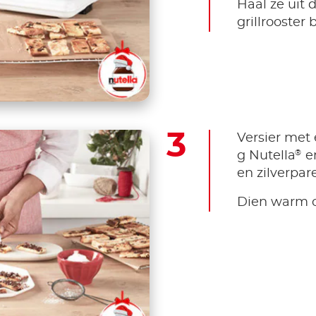
Haal ze uit 
grillrooster
Versier met 
®
g Nutella
en
en zilverpare
Dien warm 