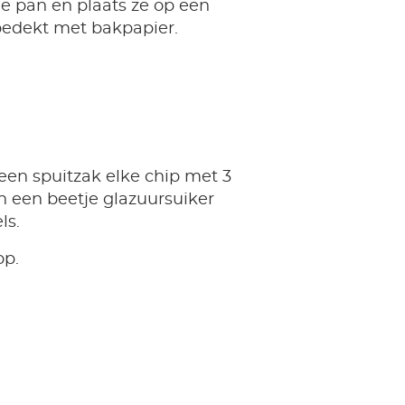
de pan en plaats ze op een
 bedekt met bakpapier.
een spuitzak elke chip met 3
 een beetje glazuursuiker
ls.
op.