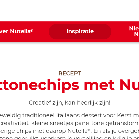
Ni
®
ver Nutella
Inspiratie
N
RECEPT
tonechips met Nu
Creatief zijn, kan heerlijk zijn!
weldig traditioneel Italiaans dessert voor Kerst 
creativiteit: kleine sneetjes panettone getransfor
®
erige chips met daarop Nutella
. En als je overg