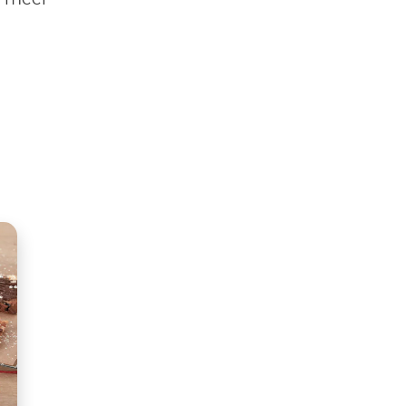
r meer
tsApp