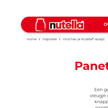
O
Home
Inspiratie
Vind hier je Nutella
recept
®
Panet
Een ge
vleugje 
knapp