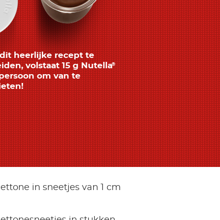
it heerlijke recept te
iden, volstaat 15 g Nutella
®
persoon om van te
eten!
ettone in sneetjes van 1 cm
nettonesneetjes in stukken