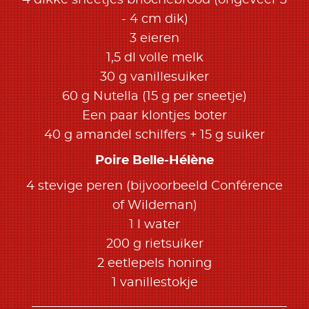
4 dikke sneetjes briochebrood (ongeveer 3
- 4 cm dik)
3 eieren
1,5 dl volle melk
30 g vanillesuiker
60 g Nutella (15 g per sneetje)
Een paar klontjes boter
40 g amandel schilfers + 15 g suiker
Poire Belle-Hélène
4 stevige peren (bijvoorbeeld Conférence
of Wildeman)
1 l water
200 g rietsuiker
2 eetlepels honing
1 vanillestokje