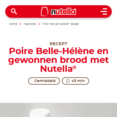
Open 
Home
Inspiratie
Vind hier je Nutella
®
recept
RECEPT
Poire Belle-Hélène en
gewonnen brood met
Nutella
®
Gemiddeld
45 min