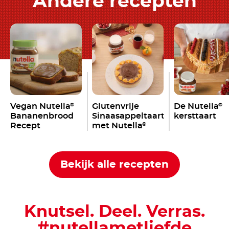
Andere recepten
Vegan Nutella
Glutenvrije
De Nutella
®
®
Bananenbrood
Sinaasappeltaart
kersttaart
Recept
met Nutella
®
Bekijk alle recepten
Knutsel. Deel. Verras.
#nutellametliefde