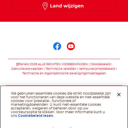
Land wijzigen
Volg ons op
Volg ons op faceb
Volg ons op yo
@Ferrero 2026 ALLE RECHTEN VOORBEHOUDEN
Cookiesbeleid
Gebruiksvoorwaarden
Technische vereisten
Vertrouwelijkheidsbeleid
Technische en organisatorische beveiligingsmaatregelen
We gebruiken essentiële cookies die strikt noodzakelijk zijn
voor het functioneren van deze website en niet-essentiële
cookies voor prestatie-, functionele of
marketingdoeleinden. U kunt niet-essentiële cookies
accepteren, weigeren of beheren door op uw
voorkeursoptie te klikken. Voor meer informatie kunt u
ons
Cookiebeleid lezen
.