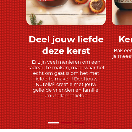
Deel jouw liefde
Ke
Meer ontdekken
deze kerst
Bak een
je meest
Er zijn veel manieren om een
cadeau te maken, maar waar het
echt om gaat is om het met
liefde te maken! Deel jouw
Nutella
creatie met jouw
®
geliefde vrienden en familie.
#nutellametliefde