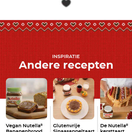
INSPIRATIE
Andere recepten
Vegan Nutella
Glutenvrije
De Nutella
®
®
Bananenbrood
Sinaasappeltaart
kersttaart