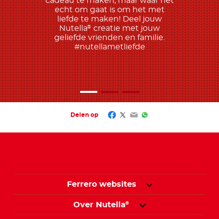
cadeau te maken, maar waar het
echt om gaat is om het met
liefde te maken! Deel jouw
Nutella
creatie met jouw
®
geliefde vrienden en familie.
#nutellametliefde
Facebook
Twitter
Email
WhatsApp
Delen op
Ferrero websites
Over Nutella
®