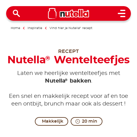
Open 
Home
Inspiratie
Vind hier je Nutella
®
recept
RECEPT
Nutella
Wentelteefjes
®
Laten we heerlijke wentelteefjes met
®
Nutella
bakken
.
Een snel en makkelijk recept voor af en toe
een ontbijt, brunch maar ook als dessert !
Makkelijk
20 min