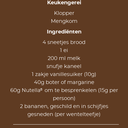
Keukengerei
Klopper
Mengkom
Ingrediënten
4 sneetjes brood
1 ei
200 ml melk
snufje kaneel
1 zakje vanillesuiker (10g)
40g boter of margarine
®
60g Nutella
om te besprenkelen (15g per
persoon)
2 bananen, geschild en in schijfjes
gesneden (per wentelteefje)