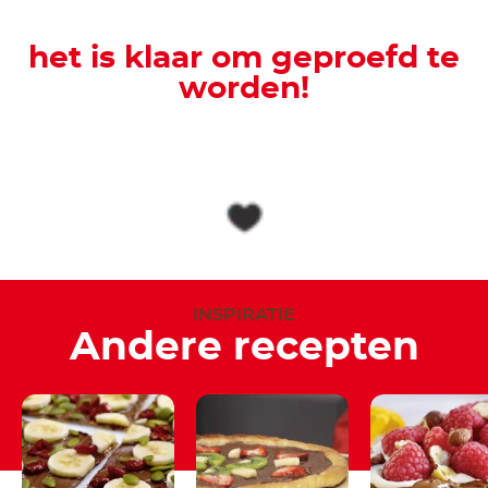
het is klaar om geproefd te
worden!
INSPIRATIE
Andere recepten