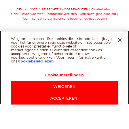
Volg ons op faceb
Volg ons op yo
@Ferrero 2026 ALLE RECHTEN VOORBEHOUDEN
Cookiesbeleid
Gebruiksvoorwaarden
Technische vereisten
Vertrouwelijkheidsbeleid
Technische en organisatorische beveiligingsmaatregelen
We gebruiken essentiële cookies die strikt noodzakelijk zijn
voor het functioneren van deze website en niet-essentiële
cookies voor prestatie-, functionele of
marketingdoeleinden. U kunt niet-essentiële cookies
accepteren, weigeren of beheren door op uw
voorkeursoptie te klikken. Voor meer informatie kunt u
ons
Cookiebeleid lezen
.
Cookie-instellingen
WEIGEREN
ACCEPTEREN