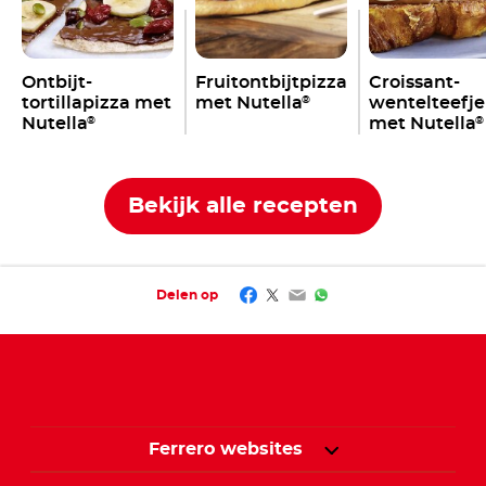
Ontbijt-
Fruitontbijtpizza
Croissant-
tortillapizza met
met Nutella
wentelteefje
®
Nutella
met Nutella
®
®
Bekijk alle recepten
Facebook
Twitter
Email
WhatsApp
Delen op
Ferrero websites