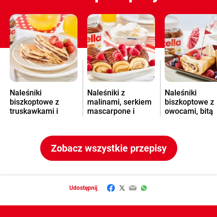
Naleśniki
Naleśniki z
Naleśniki
biszkoptowe z
malinami, serkiem
biszkoptowe z
truskawkami i
mascarpone i
owocami, bitą
kremem Nutella
kremem Nutella
śmietaną i kr
®
®
Nutella
®
Zobacz wszystkie przepisy
Facebook
Twitter
Email
WhatsApp
Udostępnij