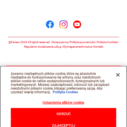
Śledź nas na
Śledź nas na facebook
Śledź nas na insta
Śledź nas na y
@Ferrero 2026 All rights reserved.
Nota prawna
Polityka prywatności
Polityka Cookies
Regulamin świadczenia usług
Wymagania techniczne
Kontakt
żywamy niezbędnych plików cookie, które są absolutnie
niezbędne do funkcjonowania tej witryny, oraz nieistotnych
plików cookie do celów wydajnościowych, funkcjonalnych lub
marketingowych. Możesz zaakceptować, odrzucić lub zarządzać
nieistotnymi plikami cookie, klikając preferowaną opcję. Aby
uzyskać więcej informacji,
Polityka Cookies
Ustawienia plików cookie
ODRZUĆ
ZAAKCEPTUJ