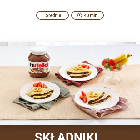
Średnie
40 min
Bon appétit.
Share the recipe with the hashtag #nutellarecipe
In France, tenant farmers used to offer Crêpes to their lan
SKŁADNIKI