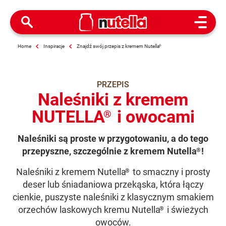
Open M
Home
Inspiracje
Znajdź swój przepis z kremem Nutella
®
PRZEPIS
Naleśniki z kremem
NUTELLA
i owocami
®
Naleśniki są proste w przygotowaniu, a do tego
przepyszne, szczególnie z kremem Nutella
!
®
Naleśniki
z kremem
Nutella
to smaczny i prosty
®
deser lub śniadaniowa przekąska, która łączy
cienkie, puszyste naleśniki z klasycznym smakiem
orzechów laskowych kremu Nutella
i świeżych
®
owoców.