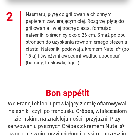
Nasmaruj płytę do grillowania chłonnym
papierem zawierającym olej. Rozgrzej płytę do
grillowania i wlej trochę ciasta, formując
naleśniki o średnicy około 26 cm. Smaż po obu
stronach do uzyskania równomiernego stężenia
ciasta. Naleśniki podawaj
z kremem
Nutella
(po
®
15 g) i świeżymi owocami według upodobań
(banany, truskawki, figi...).
Bon appétit
We Francji chłopi uprawiający ziemię ofiarowywali
naleśniki, czyli po francusku Crêpes, właścicielom
ziemskim, na znak lojalności i przyjaźni. Przy
serwowaniu pysznych Crêpes
z kremem
Nutella
i
®
owocami swoim przyjaciołom i bliskim, możesz im