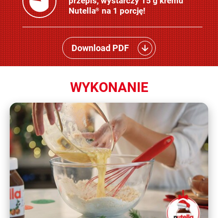
przepis, wystarczy 15 g kremu
Nutella
na 1 porcję!
®
Download PDF
WYKONANIE