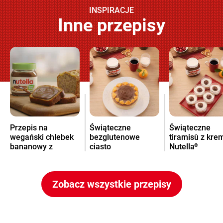
INSPIRACJE
Inne przepisy
Przepis na
Świąteczne
Świąteczne
wegański chlebek
bezglutenowe
tiramisù z kr
bananowy z
ciasto
Nutella
®
kremem Nutella
pomarańczowe z
®
kremem Nutella
®
Zobacz wszystkie przepisy