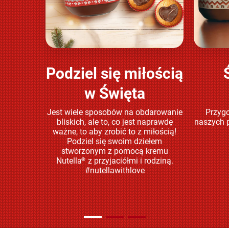
Podziel się miłością
Sprawdź
w Święta
Jest wiele sposobów na obdarowanie
Przygo
bliskich, ale to, co jest naprawdę
naszych p
ważne, to aby zrobić to z miłością!
Podziel się swoim dziełem
stworzonym z pomocą kremu
Nutella
z przyjaciółmi i rodziną.
®
#nutellawithlove