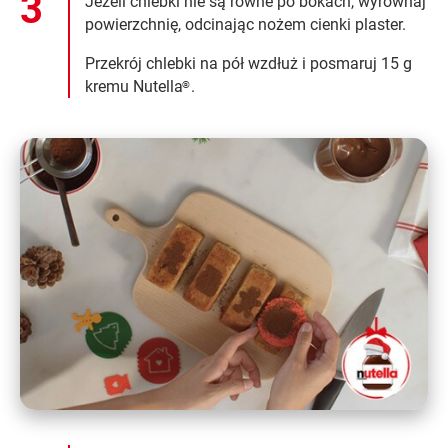
Jeżeli chlebki nie są równe po bokach, wyrównaj
powierzchnię, odcinając nożem cienki plaster.
Przekrój chlebki na pół wzdłuż i posmaruj 15 g
kremu Nutella
.
®