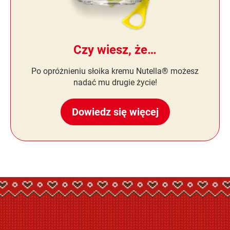
Czy wiesz, że…
Po opróżnieniu słoika kremu Nutella® możesz
nadać mu drugie życie!
Dowiedz się więcej