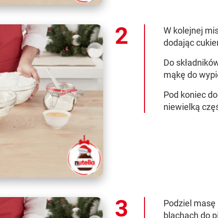
W kolejnej mis
dodając cukie
Do składników
mąkę do wypiek
Pod koniec do
niewielką częś
Podziel masę 
blachach do p