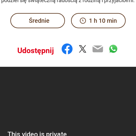
podziel się świąteczną radością z rodziną i przyjaciółmi.
Średnie
1 h 10 min
Facebook
Twitter
Email
What
Udostępnij