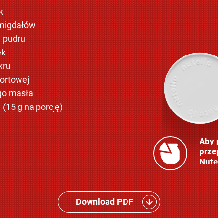
k
 migdałów
u pudru
ek
kru
tortowej
go masła
(15 g na porcję)
®
Aby 
prze
Nute
Download PDF