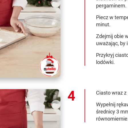
pergaminem.
Piecz w tempe
minut.
Zdejmij obie 
uważając, by 
Przykryj ciast
lodówki.
Ciasto wraz z 
Wypełnij ręka
średnicy 3 m
równomiernie