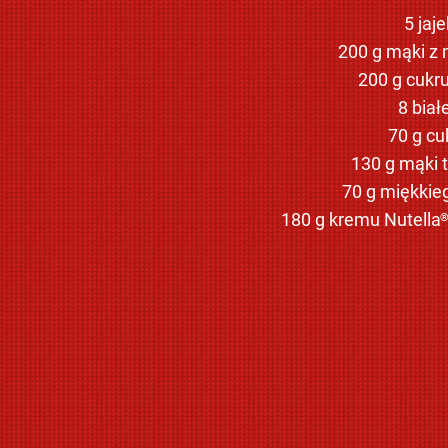
5 jaje
200 g mąki z
200 g cukr
8 biał
70 g cu
130 g mąki 
70 g miękkie
180 g kremu Nutella