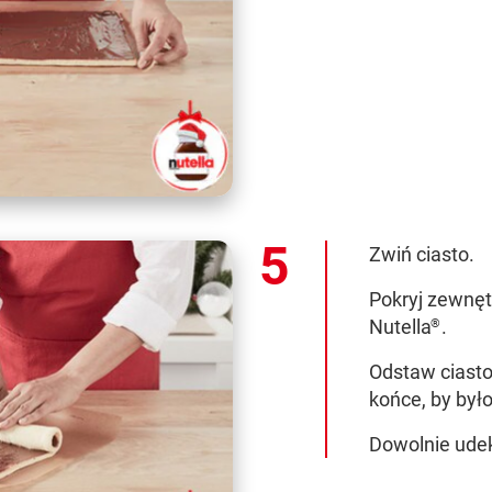
Zwiń ciasto.
Pokryj zewnę
Nutella
.
®
Odstaw ciasto 
końce, by był
Dowolnie udek