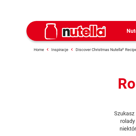
Nut
Home
Inspiracje
Discover Christmas Nutella
Recip
®
Ro
Szukasz 
rolady
niektó