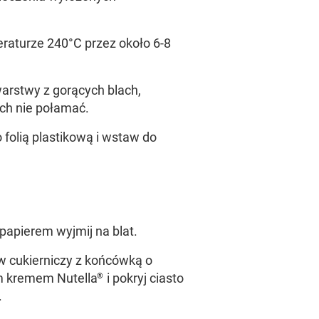
raturze 240°C przez około 6-8
warstwy z gorących blach,
ich nie połamać.
o folią plastikową i wstaw do
papierem wyjmij na blat.
w cukierniczy z końcówką o
m kremem Nutella
i pokryj ciasto
®
.