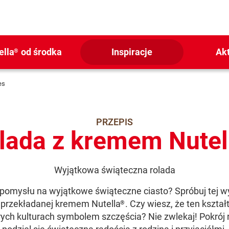
ella
od środka
Inspiracje
Ak
®
es
PRZEPIS
lada z kremem Nutel
Wyjątkowa świąteczna rolada
pomysłu na wyjątkowe świąteczne ciasto? Spróbuj tej w
 przekładanej kremem Nutella
. Czy wiesz, że ten kształt
®
rych kulturach symbolem szczęścia? Nie zwlekaj! Pokrój r