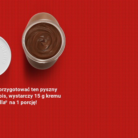
przygotować ten pyszny
pis, wystarczy 15 g kremu
lla
na 1 porcję!
®