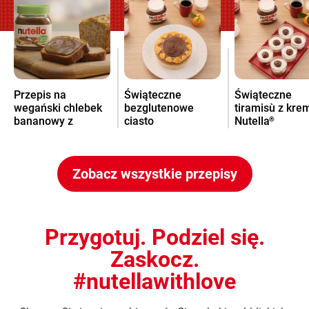
Przepis na
Świąteczne
Świąteczne
wegański chlebek
bezglutenowe
tiramisù z kr
bananowy z
ciasto
Nutella
®
kremem Nutella
pomarańczowe z
®
kremem Nutella
®
Zobacz wszystkie przepisy
Przygotuj. Podziel się.
Zaskocz.
#nutellawithlove