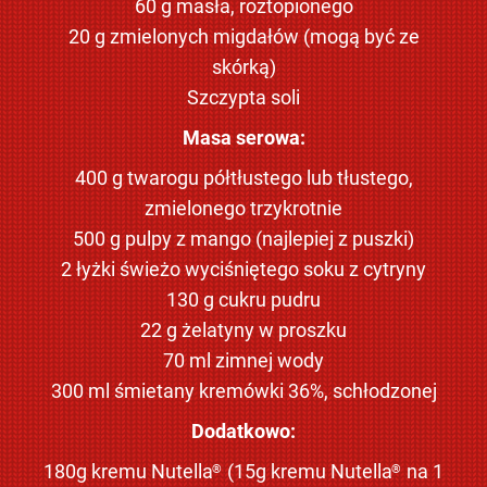
60 g masła, roztopionego
20 g zmielonych migdałów (mogą być ze
skórką)
Szczypta soli
Masa serowa:
400 g twarogu półtłustego lub tłustego,
zmielonego trzykrotnie
500 g pulpy z mango (najlepiej z puszki)
2 łyżki świeżo wyciśniętego soku z cytryny
130 g cukru pudru
22 g żelatyny w proszku
70 ml zimnej wody
300 ml śmietany kremówki 36%, schłodzonej
Dodatkowo:
180g kremu Nutella
(15g kremu Nutella
na 1
®
®