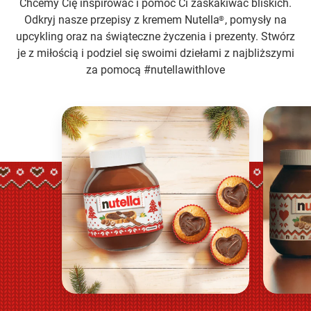
Chcemy Cię inspirować i pomóc Ci zaskakiwać bliskich.
Odkryj nasze przepisy z kremem Nutella
, pomysły na
®
upcykling oraz na świąteczne życzenia i prezenty. Stwórz
je z miłością i podziel się swoimi dziełami z najbliższymi
za pomocą #nutellawithlove