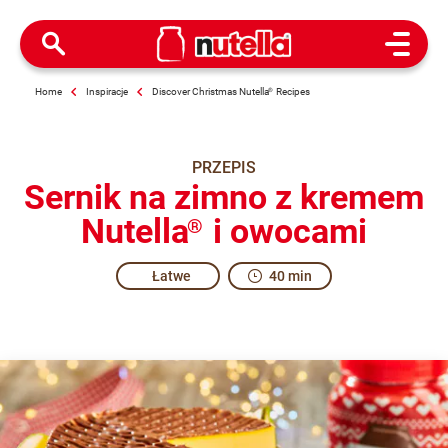
Open M
Home
Inspiracje
Discover Christmas Nutella
®
Recipes
PRZEPIS
Sernik na zimno z kremem
Nutella
i owocami
®
Łatwe
40 min