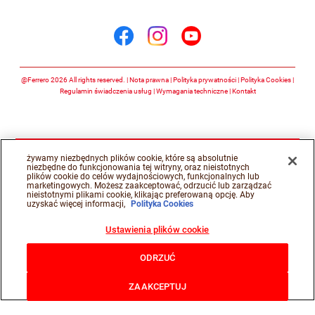
Śledź nas na
Śledź nas na facebook
Śledź nas na insta
Śledź nas na y
@Ferrero 2026 All rights reserved.
Nota prawna
Polityka prywatności
Polityka Cookies
Regulamin świadczenia usług
Wymagania techniczne
Kontakt
żywamy niezbędnych plików cookie, które są absolutnie
niezbędne do funkcjonowania tej witryny, oraz nieistotnych
plików cookie do celów wydajnościowych, funkcjonalnych lub
marketingowych. Możesz zaakceptować, odrzucić lub zarządzać
nieistotnymi plikami cookie, klikając preferowaną opcję. Aby
uzyskać więcej informacji,
Polityka Cookies
Ustawienia plików cookie
ODRZUĆ
ZAAKCEPTUJ