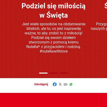
Podziel się miłością
Sprawdź
w Święta
Jest wiele sposobów na obdarowanie
Przygo
bliskich, ale to, co jest naprawdę
naszych p
ważne, to aby zrobić to z miłością!
Podziel się swoim dziełem
stworzonym z pomocą kremu
Nutella
z przyjaciółmi i rodziną.
®
#nutellawithlove
Facebook
Twitter
Email
WhatsApp
Udostępnij