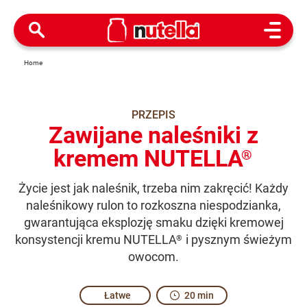
Open M
Home
PRZEPIS
Zawijane naleśniki z
kremem NUTELLA
®
Życie jest jak naleśnik, trzeba nim zakręcić! Każdy
naleśnikowy rulon to rozkoszna niespodzianka,
gwarantująca eksplozję smaku dzięki kremowej
konsystencji kremu NUTELLA
i pysznym świeżym
®
owocom.
Łatwe
20 min