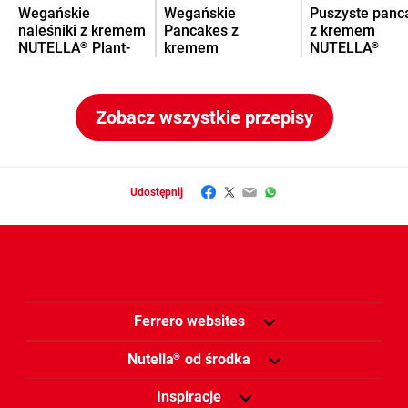
Wegańskie
Wegańskie
Puszyste panc
naleśniki z kremem
Pancakes z
z kremem
NUTELLA
Plant-
kremem
NUTELLA
®
®
Based
NUTELLA
Plant-
®
Based
Zobacz wszystkie przepisy
Facebook
Twitter
Email
WhatsApp
Udostępnij
Ferrero websites
Nutella
od środka
®
Inspiracje