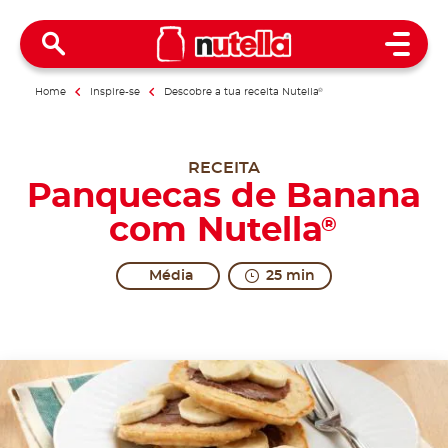
Open 
Home
Inspire-se
Descobre a tua receita Nutella
®
RECEITA
Panquecas de Banana
com Nutella
®
Média
25 min