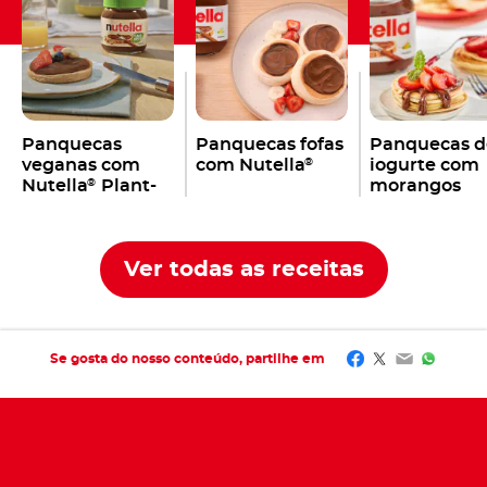
Panquecas
Panquecas fofas
Panquecas d
veganas com
com Nutella
iogurte com
®
Nutella
Plant-
morangos
®
Based
Ver todas as receitas
Facebook
Twitter
Email
Whats
Se gosta do nosso conteúdo, partilhe em