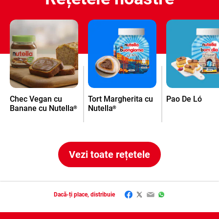
Chec Vegan cu
Tort Margherita cu
Pao De Ló
Banane cu Nutella
Nutella
®
®
Vezi toate rețetele
Facebook
Twitter
Email
WhatsApp
Dacă-ți place, distribuie