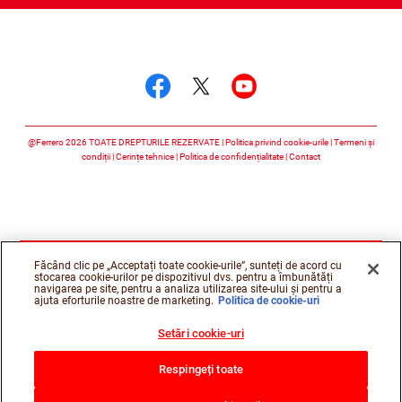
Urmărește-ne
Urmărește-ne faceboo
Urmărește-ne twitt
Urmărește-ne 
@Ferrero 2026 TOATE DREPTURILE REZERVATE
Politica privind cookie-urile
Termeni și
condiții
Cerințe tehnice
Politica de confidențialitate
Contact
Făcând clic pe „Acceptați toate cookie-urile”, sunteți de acord cu
stocarea cookie-urilor pe dispozitivul dvs. pentru a îmbunătăți
navigarea pe site, pentru a analiza utilizarea site-ului și pentru a
ajuta eforturile noastre de marketing.
Politica de cookie-uri
Setări cookie-uri
Respingeți toate