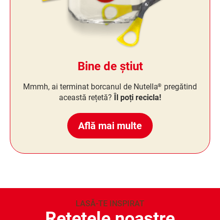
Bine de știut
Mmmh, ai terminat borcanul de Nutella
pregătind
®
această rețetă?
Îl poți recicla!
Află mai multe
LASĂ-TE INSPIRAT
Rețetele noastre