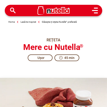
Open M
Home
Lasă-te inspirat
Găsește-ți rețeta Nutella
®
preferată
REȚETA
Mere cu Nutella
®
Ușor
45 min
Surrender to this sweet, crunchy delicacy!
An English classic gets an all-Italian boost. Prepare this 