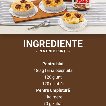
INGREDIENTE
PENTRU 8 PORȚII
Pentru blat
180 g făină obișnuită
120 g unt
120 g zahăr
Pentru umplutură
1 kg mere
70 g zahăr