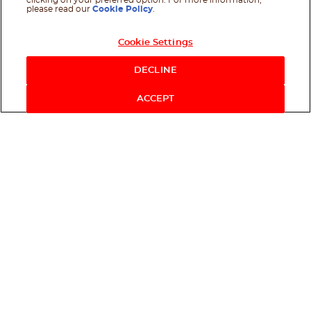
clicking on your preferred option. For more information,
please read our
Cookie Policy
.
Cookie Settings
DECLINE
ACCEPT