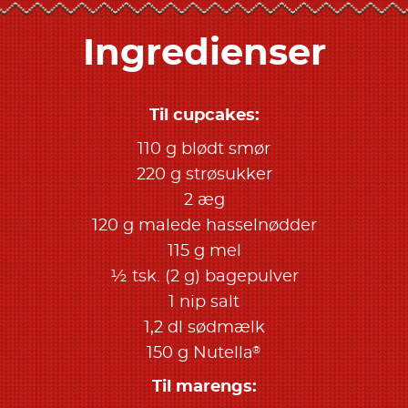
Ingredienser
Til cupcakes:
110 g blødt smør
220 g strøsukker
2 æg
120 g malede hasselnødder
115 g mel
½ tsk. (2 g) bagepulver
1 nip salt
1,2 dl sødmælk
®
150 g Nutella
Til marengs: