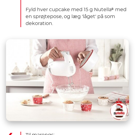
Fyld hver cupcake med 15 g Nutella
med
®
en sprøjtepose, og læg 'låget' på som
dekoration.
Til marengs: