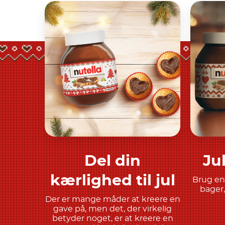
Del din
Ju
Find ud af mere
kærlighed til jul
Brug en
bager,
Der er mange måder at kreere en
gave på, men det, der virkelig
betyder noget, er at kreere en