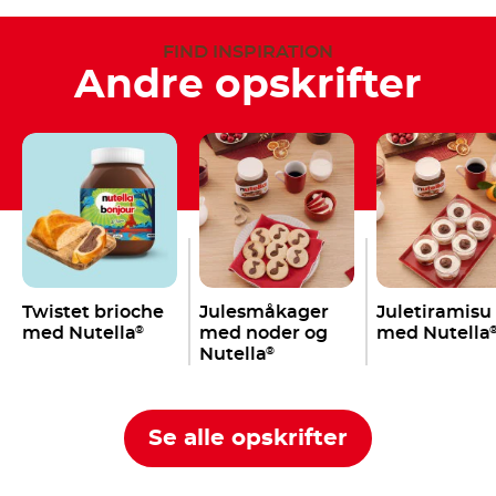
FIND INSPIRATION
Andre opskrifter
Twistet brioche
Julesmåkager
Juletiramisu
med Nutella
med noder og
med Nutella
®
Nutella
®
Se alle opskrifter