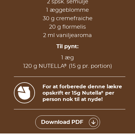
2 spsk. semulje
1 æggeblomme
30 g cremefraiche
20 g flormelis
2 ml vaniljearoma
Til pynt:
1 æg​
®
120 g NUTELLA
(15 g pr. portion)
For at forberede denne lækre
opskrift er 15g Nutella
per
®
person nok til at nyde!
Download PDF