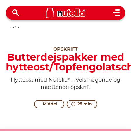
Open 
Home
OPSKRIFT
Butterdejspakker med
hytteost/Topfengolatsc
®
Hytteost med Nutella
– velsmagende og
mættende opskrift
Middel
25 min.