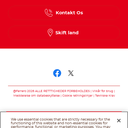
Danish
Kontakt Os
Finnish
Norwegian
Skift land
Swedish
Følg os på
Følg os på facebo
Følg os på twit
@Ferrero 2026 ALLE RETTTIGHEDER FORBEHOLDES
Vilkår for brug
Meddelelse om databeskyttelse
Cookie retningslinjer
Tekniske Krav
We use essential cookies that are strictly necessary for the
functioning of this website and non-essential cookies for
performance, functional, or marketing purposes. You may