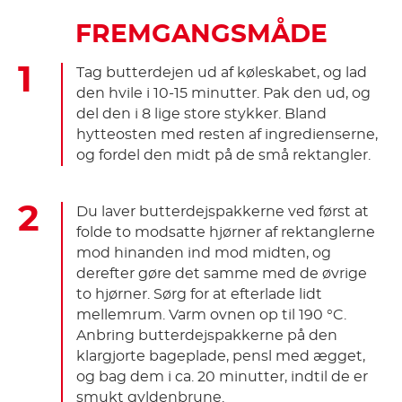
FREMGANGSMÅDE
Tag butterdejen ud af køleskabet, og lad
den hvile i 10-15 minutter. Pak den ud, og
del den i 8 lige store stykker. Bland
hytteosten med resten af ingredienserne,
og fordel den midt på de små rektangler.
Du laver butterdejspakkerne ved først at
folde to modsatte hjørner af rektanglerne
mod hinanden ind mod midten, og
derefter gøre det samme med de øvrige
to hjørner. Sørg for at efterlade lidt
mellemrum. Varm ovnen op til 190 °C.
Anbring butterdejspakkerne på den
klargjorte bageplade, pensl med ægget,
og bag dem i ca. 20 minutter, indtil de er
smukt gyldenbrune.