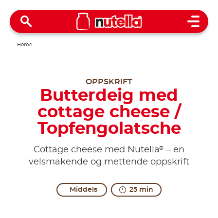
Open 
Home
OPPSKRIFT
Butterdeig med
cottage cheese /
Topfengolatsche
®
Cottage cheese med Nutella
– en
velsmakende og mettende oppskrift
Middels
25 min