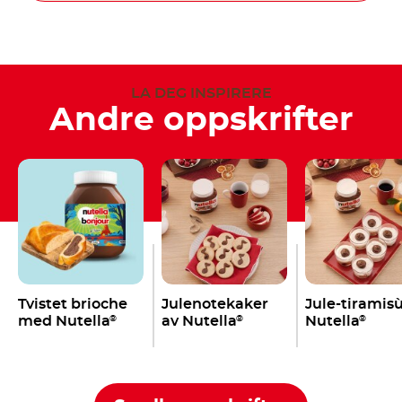
LA DEG INSPIRERE
Andre oppskrifter
Tvistet brioche
Julenotekaker
Jule-tiramis
med Nutella
av Nutella
Nutella
®
®
®