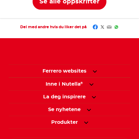
Se alle oppskrifter
Facebook
Twitter
Email
WhatsAp
Del med andre hvis du liker det på
Ferrero websites
Inne i Nutella
®
La deg inspirere
Se nyhetene
Produkter