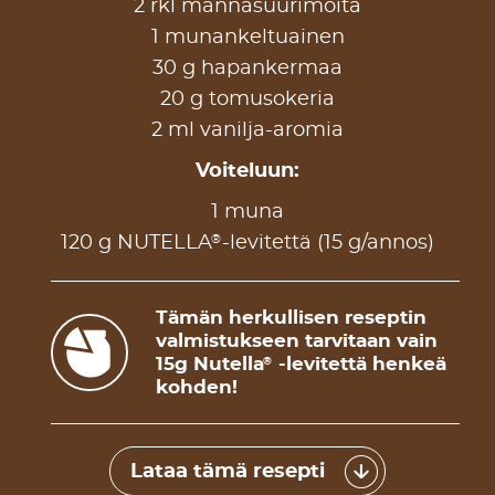
2 rkl mannasuurimoita
1 munankeltuainen
30 g hapankermaa
20 g tomusokeria
2 ml vanilja-aromia
Voiteluun:
1 muna
®
120 g NUTELLA
-levitettä (15 g/annos)
Tämän herkullisen reseptin
valmistukseen tarvitaan vain
15g Nutella
-levitettä henkeä
®
kohden!
Lataa tämä resepti