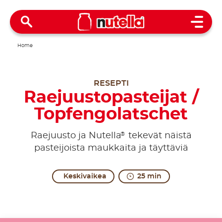
Open 
Home
RESEPTI
Raejuustopasteijat /
Topfengolatschet
®
Raejuusto ja Nutella
tekevät näistä
pasteijoista maukkaita ja täyttäviä
Keskivaikea
25 min