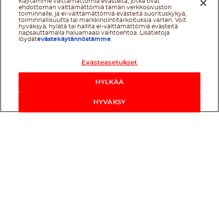
Käytämme välttämättömiä evästeitä, jotka ovat
ehdottoman välttämättömiä tämän verkkosivuston
toiminnalle, ja ei-välttämättömiä evästeitä suorituskykyä,
toiminnallisuutta tai markkinointitarkoituksia varten. Voit
hyväksyä, hylätä tai hallita ei-välttämättömiä evästeitä
napsauttamalla haluamaasi vaihtoehtoa. Lisätietoja
löydät
evästekäytännöstämme
.
Evästeasetukset
HYLKÄÄ
HYVÄKSY