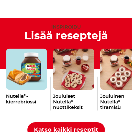
INSPIROIDU
Lisää reseptejä
Nutella
-
Jouluiset
Jouluinen
®
kierrebriossi
Nutella
-
Nutella
-
®
®
nuottikeksit
tiramisù
Katso kaikki reseptit