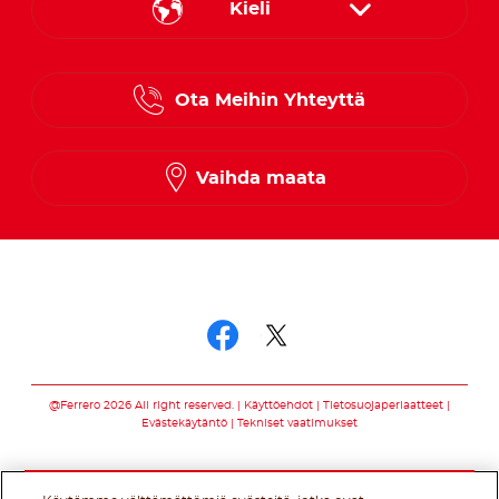
Kieli
Danish
Ota Meihin Yhteyttä
Finnish
Norwegian
Vaihda maata
Swedish
Seuraa meitä somessa
Seuraa meitä som
Seuraa meitä s
@Ferrero 2026 All right reserved.
Käyttöehdot
Tietosuojaperiaatteet
Evästekäytäntö
Tekniset vaatimukset