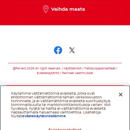
Norwegian
Vaihda maata
Swedish
Seuraa meitä somessa
Seuraa meitä som
Seuraa meitä s
@Ferrero 2026 All right reserved.
Käyttöehdot
Tietosuojaperiaatteet
Evästekäytäntö
Tekniset vaatimukset
Käytämme välttämättömiä evästeitä, jotka ovat
ehdottoman välttämättömiä tämän verkkosivuston
toiminnalle, ja ei-välttämättömiä evästeitä suorituskykyä,
toiminnallisuutta tai markkinointitarkoituksia varten. Voit
hyväksyä, hylätä tai hallita ei-välttämättömiä evästeitä
napsauttamalla haluamaasi vaihtoehtoa. Lisätietoja
löydät
evästekäytännöstämme
.