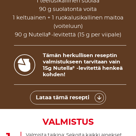
1 teelusikallinen suolaa
90 g suolatonta voita
1 keltuainen + 1 ruokalusikallinen maitoa
(voiteluun)
®
90 g Nutella
-levitettä (15 g per viipale)
Tämän herkullisen reseptin
valmistukseen tarvitaan vain
15g Nutella
-levitettä henkeä
®
kohden!
Lataa tämä resepti
VALMISTUS
Valmista taikina: Sekoita kaikki ainekset