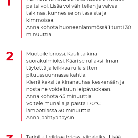
paitsi voi. Lisää voi vähitellen ja vaivaa
taikinaa, kunnes se on tasaista ja
kimmoisaa.
Anna kohota huoneenlämmössä 1 tunti 30
minuuttia.
Muotoile briossi: Kauli taikina
suorakulmioksi. Kääri se rullaksi ilman
täytettä ja leikkaa rulla sitten
pituussuunnassa kahtia.
Kierrä kaksi taikinanauhaa keskenään ja
nosta ne voideltuun leipävuokaan.
Anna kohota 45 minuuttia.
Voitele munalla ja paista 170°C
lämpötilassa 30 minuuttia.
Anna jäähtyä täysin.
Tarjoilu: Leikkaa briossi viipaleiksi. Lisää