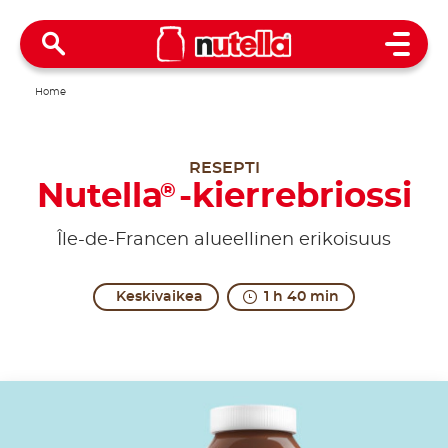
Open 
Home
RESEPTI
Nutella
-kierrebriossi
®
Île-de-Francen alueellinen erikoisuus
Keskivaikea
1 h 40 min