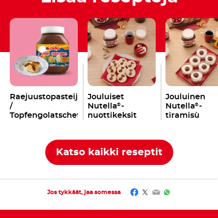
Raejuustopasteijat
Jouluiset
Jouluinen
/
Nutella
-
Nutella
-
®
®
Topfengolatschet
nuottikeksit
tiramisù
Katso kaikki reseptit
Facebook
Twitter
Email
WhatsApp
Jos tykkäät, jaa somessa