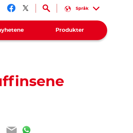
Språk
Følg oss på facebook
Følg oss på twitter
nyhetene
Produkter
ffinsene
ebook
witter
Email
WhatsApp