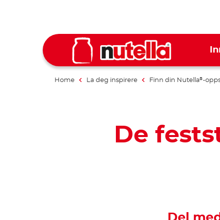
In
Home
La deg inspirere
Finn din Nutella
-opps
®
De fests
Del med 