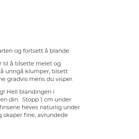
urten og fortsett å blande.
 til å tilsette melet og
r å unngå klumper, tilsett
ne gradvis mens du visper.
g! Hell blandingen i
n din. ​ Stopp 1 cm under
finsene heves naturlig under
g skaper fine, avrundede