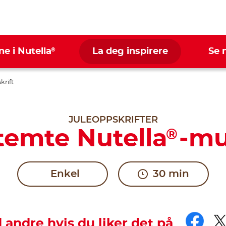
®
ne i Nutella
La deg inspirere
Se 
krift
JULEOPPSKRIFTER
temte Nutella
-mu
®
Enkel
30 min
Fac
T
andre hvis du liker det på