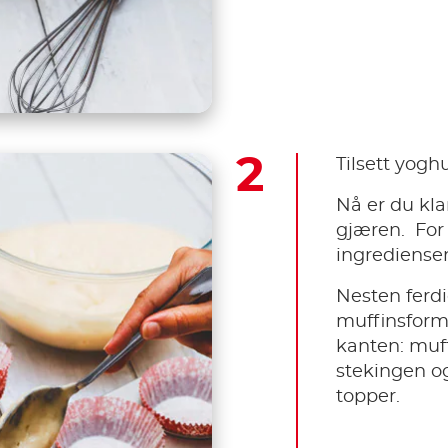
Tilsett yogh
Nå er du klar
gjæren. ​ Fo
ingrediense
Nesten ferdi
muffinsforme
kanten: muf
stekingen o
topper.