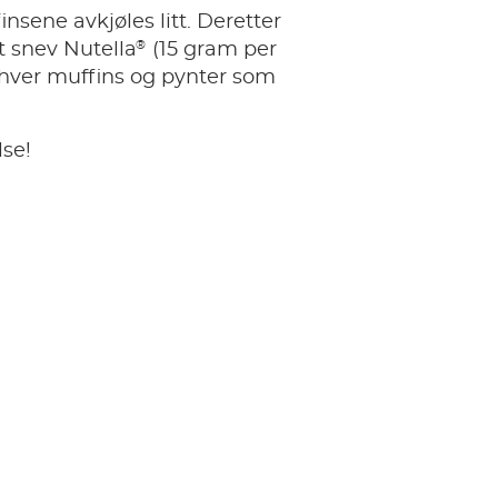
insene avkjøles litt. Deretter
®
t snev Nutella
(15 gram per
 hver muffins og pynter som
se!