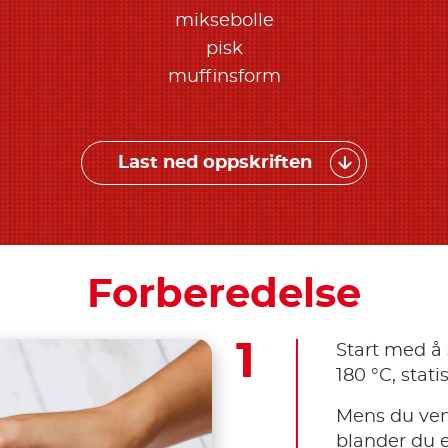
miksebolle
pisk
muffinsform
Last ned oppskriften
Forberedelse
Start med å 
180 °C, statis
Mens du vent
blander du e