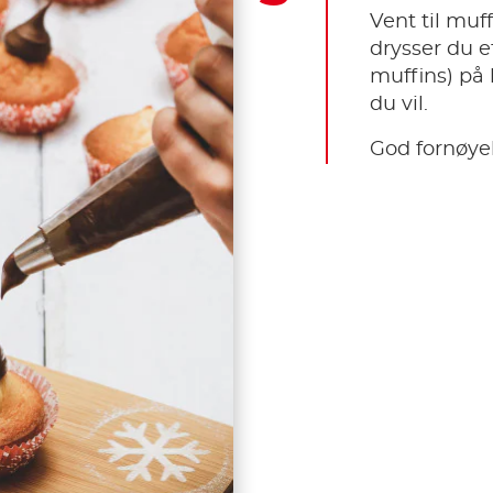
Vent til muff
drysser du e
muffins) på
du vil.
God fornøyel