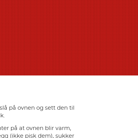
slå på ovnen og sett den til
k.
er på at ovnen blir varm,
gg (ikke pisk dem), sukker