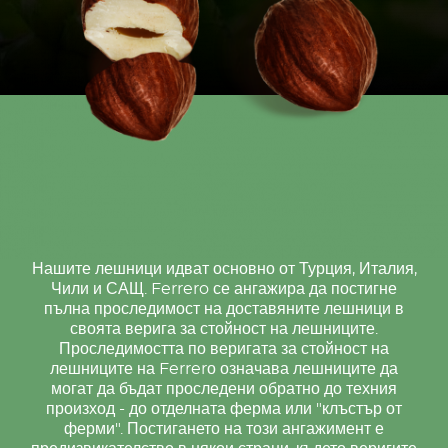
Нашите лешници идват основно от Турция, Италия,
Чили и САЩ. Ferrero се ангажира да постигне
пълна проследимост на доставяните лешници в
своята верига за стойност на лешниците.
Проследимостта по веригата за стойност на
лешниците на Ferrerо означава лешниците да
могат да бъдат проследени обратно до техния
произход - до отделната ферма или "клъстър от
ферми". Постигането на този ангажимент е