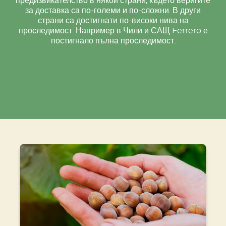
предизвикателство в някои страни, където веригите
за доставка са по-големи и по-сложни. В други
страни са достигнати по-високи нива на
проследимост. Например в Чили и САЩ Ferrero е
постигнало пълна проследимост.