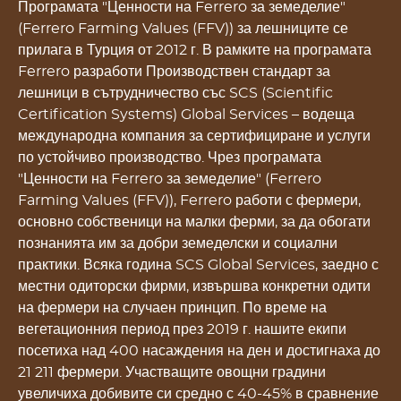
Програмата "Ценности на Ferrero за земеделие"
(Ferrero Farming Values (FFV)) за лешниците се
прилага в Турция от 2012 г. В рамките на програмата
Ferrero разработи Производствен стандарт за
лешници в сътрудничество със SCS (Scientific
Certification Systems) Global Services – водеща
международна компания за сертифициране и услуги
по устойчиво производство. Чрез програмата
"Ценности на Ferrero за земеделие" (Ferrero
Farming Values (FFV)), Ferrero работи с фермери,
основно собственици на малки ферми, за да обогати
познанията им за добри земеделски и социални
практики. Всяка година SCS Global Services, заедно с
местни одиторски фирми, извършва конкретни одити
на фермери на случаен принцип. По време на
вегетационния период през 2019 г. нашите екипи
посетиха над 400 насаждения на ден и достигнаха до
21 211 фермери. Участващите овощни градини
увеличиха добивите си средно с 40-45% в сравнение