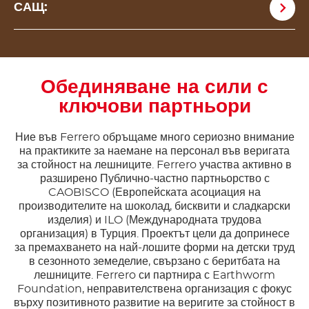
САЩ:
Обединяване на сили с
ключови партньори
Ние във Ferrero обръщаме много сериозно внимание
на практиките за наемане на персонал във веригата
за стойност на лешниците. Ferrero участва активно в
разширено Публично-частно партньорство с
CAOBISCO (Европейската асоциация на
производителите на шоколад, бисквити и сладкарски
изделия) и ILO (Международната трудова
организация) в Турция. Проектът цели да допринесе
за премахването на най-лошите форми на детски труд
в сезонното земеделие, свързано с беритбата на
лешниците. Ferrero си партнира с Earthworm
Foundation, неправителствена организация с фокус
върху позитивното развитие на веригите за стойност в