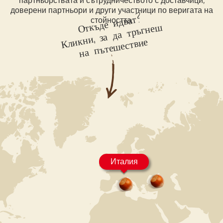
партньорствата и сътрудничеството с доставчици,
доверени партньори и други участници по веригата на
Откъде идват?
стойността.
Кликни, за да тръгне
ш
на пъте
шествие
Италия