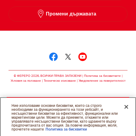
Промени държавата
Следвай ни в
Следвай ни в facebo
Следвай ни в twit
Следвай ни в
© ФЕРЕРО 2026, ВСИЧКИ ПРАВА ЗАПАЗЕНИ
Политика за бисквитките
Условия за ползване
Техническо изискване
Уведомление за поверителност
Ние използваме основни бисквитки, които са строго
необходими за функционирането на този уебсайт, и
несъществени бисквитки за ефективност, функционални или
маркетингови цели. Можете да приемете, откажете или
управлявате несъществени бисквитки, като щракнете върху
предпочитаната от вас опция. За повече информация, моля,
прочетете нашите
Политика за бисквитки