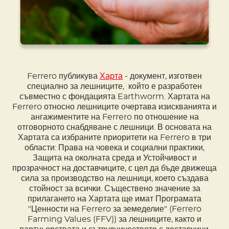
Ferrero публикува
Харта
- документ, изготвен
специално за лешниците, който е разработен
съвместно с фондацията Earthworm. Хартата на
Ferrero относно лешниците очертава изискванията и
ангажиментите на Ferrero по отношение на
отговорното снабдяване с лешници. В основата на
Хартата са избраните приоритети на Ferrero в три
области: Права на човека и социални практики,
Защита на околната среда и Устойчивост и
прозрачност на доставчиците, с цел да бъде движеща
сила за производство на лешници, което създава
стойност за всички. Съществено значение за
прилагането на Хартата ще имат Програмата
"Ценности на Ferrero за земеделие" (Ferrero
Farming Values (FFV)) за лешниците, както и