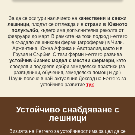
За да се осигури наличието на
качествени и свежи
лешници
, плодът се отглежда и в
страни в Южното
полукълбо
, където има допълнителна реколта от
февруари до март. В рамките на този подход Ferrero
е създало лешникови ферми (агроферми) в Чили,
Аржентина, Южна Африка и Австралия, както и в
Грузия и Сърбия. С тези ферми Ferrero развива
устойчив бизнес модел с местни фермери
, като
споделя и подкрепя добри земеделски практики (за
развъдници, обучения, земеделска помощ и др.).
Научи повече в най-актуалния Доклад на Ferrero за
устойчиво развитие
тук
.
Устойчиво снабдяване с
лешници
Визията на Ferrero за устойчивост има за цел да се