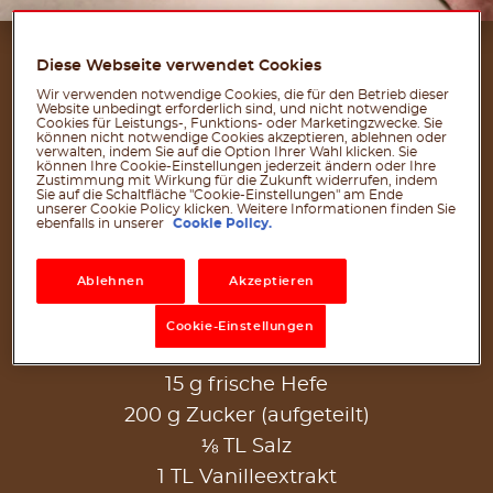
ZUTATEN
Diese Webseite verwendet Cookies
Wir verwenden notwendige Cookies, die für den Betrieb dieser
FÜR 8 PORTIONEN
Website unbedingt erforderlich sind, und nicht notwendige
Cookies für Leistungs-, Funktions- oder Marketingzwecke. Sie
können nicht notwendige Cookies akzeptieren, ablehnen oder
verwalten, indem Sie auf die Option Ihrer Wahl klicken. Sie
Für den Zopf:
können Ihre Cookie-Einstellungen jederzeit ändern oder Ihre
Zustimmung mit Wirkung für die Zukunft widerrufen, indem
Sie auf die Schaltfläche "Cookie-Einstellungen" am Ende
500 g Mehl (etwas mehr zum Bestäuben)
unserer Cookie Policy klicken. Weitere Informationen finden Sie
ebenfalls in unserer
Cookie Policy.
125 ml Milch
2 Eier
Ablehnen
Akzeptieren
1 Eigelb
30 ml Schlagsahne
Cookie-Einstellungen
80 g Butter (Raumtemperatur)
15 g frische Hefe
200 g Zucker (aufgeteilt)
⅛ TL Salz
1 TL Vanilleextrakt