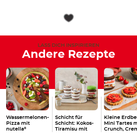
LASS DICH INSPIRIEREN
Andere Rezepte
Wassermelonen-
Schicht für
Kleine Erdbe
Pizza mit
Schicht: Kokos-
Mini Tartes 
nutella
Tiramisu mit
Crunch, Cre
®
einem Klecks
und einem