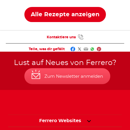
nutella
Hauch nutell
®
Alle Rezepte anzeigen
Kontaktiere uns
Facebook
Twitter
Email
WhatsApp
Pinterest
Teile, was dir gefällt
Lust auf Neues von Ferrero?
Zum Newsletter anmelden
Ferrero Websites