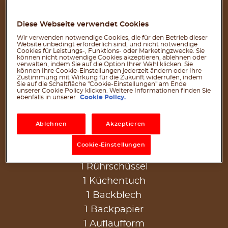
1 EL Zucker
400 ml lauwarmes Wasser
Diese Webseite verwendet Cookies
300 g Weizenmehl (Type 405)
Wir verwenden notwendige Cookies, die für den Betrieb dieser
Website unbedingt erforderlich sind, und nicht notwendige
300 g Weizenmehl (Type 1050)
Cookies für Leistungs-, Funktions- oder Marketingzwecke. Sie
können nicht notwendige Cookies akzeptieren, ablehnen oder
2 TL Salz
verwalten, indem Sie auf die Option Ihrer Wahl klicken. Sie
können Ihre Cookie-Einstellungen jederzeit ändern oder Ihre
Zustimmung mit Wirkung für die Zukunft widerrufen, indem
Für das Topping:
Sie auf die Schaltfläche "Cookie-Einstellungen" am Ende
unserer Cookie Policy klicken. Weitere Informationen finden Sie
ebenfalls in unserer
Cookie Policy.
®
210 g (15 g pro Portion) nutella
Back-Utensilien:
Ablehnen
Akzeptieren
1 kleine Schüssel
Cookie-Einstellungen
1 Backblech
1 Rührschüssel
1 Küchentuch
1 Backblech
1 Backpapier
1 Auflaufform