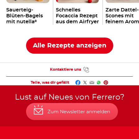
Sauerteig-
Schnelles
Zarte Dattel-
Blüten-Bagels
Focaccia Rezept
Scones mit
mit nutella
aus dem Airfryer
feinem Arom
®
mit nutella
nutella
®
®
Alle Rezepte anzeigen
Kontaktiere uns
Facebook
Twitter
Email
WhatsApp
Pinterest
Teile, was dir gefällt
Lust auf Neues von Ferrero?
Zum Newsletter anmelden