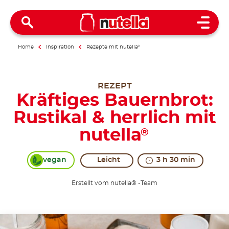
Open 
Home
Inspiration
Rezepte mit nutella
®
REZEPT
Kräftiges Bauernbrot:
Rustikal & herrlich mit
nutella
®
vegan
Leicht
3 h 30 min
Erstellt vom nutella® -Team