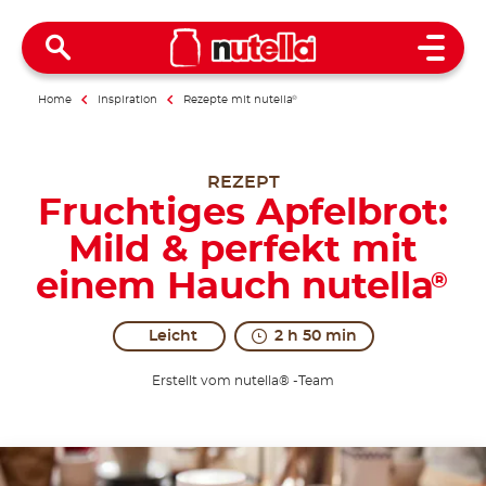
Open 
Home
Inspiration
Rezepte mit nutella
®
REZEPT
Fruchtiges Apfelbrot:
Mild & perfekt mit
einem Hauch nutella
®
Leicht
2 h 50 min
Erstellt vom nutella® -Team