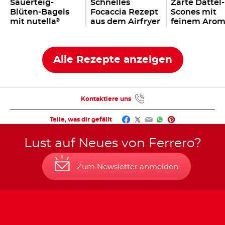
Sauerteig-
Schnelles
Zarte Dattel-
Blüten-Bagels
Focaccia Rezept
Scones mit
mit nutella
aus dem Airfryer
feinem Arom
®
mit nutella
nutella
®
®
Alle Rezepte anzeigen
Kontaktiere uns
Facebook
Twitter
Email
WhatsApp
Pinterest
Teile, was dir gefällt
Lust auf Neues von Ferrero?
Zum Newsletter anmelden