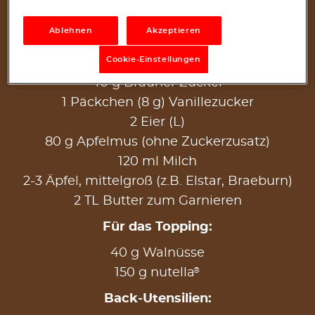
1 TL Backpulver
½ TL Natron
Ablehnen
Akzeptieren
100 g Butter (Zimmertemperatur)
Cookie-Einstellungen
1 Prise Salz
40 g Brauner Zucker
1 Päckchen (8 g) Vanillezucker
2 Eier (L)
80 g Apfelmus (ohne Zuckerzusatz)
120 ml Milch
2-3 Äpfel, mittelgroß (z.B. Elstar, Braeburn)
2 TL Butter zum Garnieren
Für das Topping:
40 g Walnüsse
®
150 g nutella
Back-Utensilien: