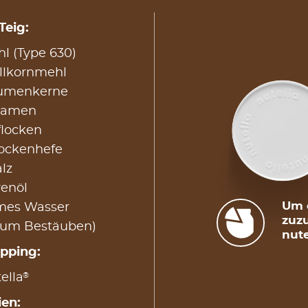
Teig:
l (Type 630)
ollkornmehl
lumenkerne
nsamen
flocken
rockenhefe
alz
venöl
Um d
mes Wasser
zuzu
zum Bestäuben)
nute
opping:
®
ella
ien: