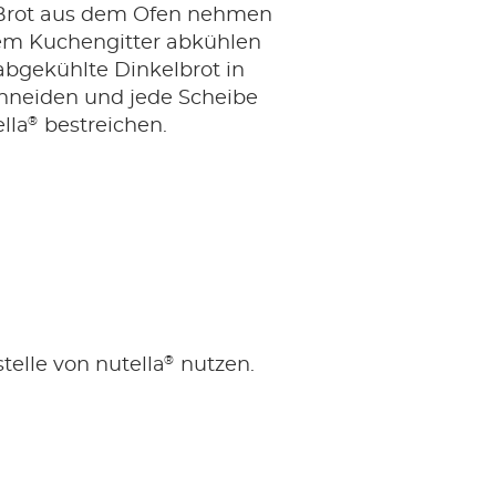
 Brot aus dem Ofen nehmen
em Kuchengitter abkühlen
abgekühlte Dinkelbrot in
hneiden und jede Scheibe
®
lla
bestreichen.
®
elle von nutella
nutzen.