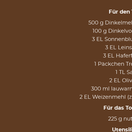
Für den 
500 g Dinkelmeh
100 g Dinkelv
3 EL Sonnenb
3 EL Lei
3 EL Hafer
1 Päckchen T
1 TL S
2 EL Oli
300 ml lauwar
2 EL Weizenmehl (
Für das T
225 g nut
Utensil