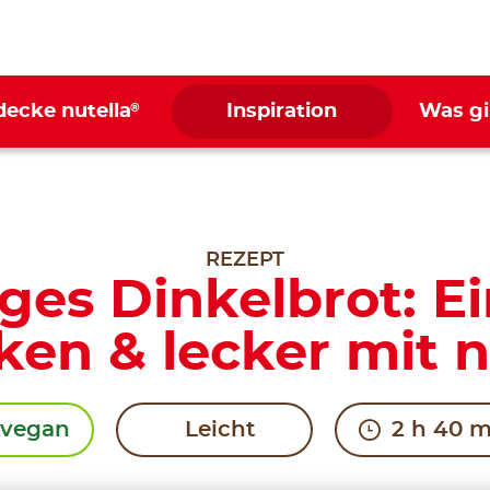
®
decke nutella
Inspiration
Was gi
REZEPT
ges Dinkelbrot: E
en & lecker mit n
vegan
Leicht
2 h 40 m