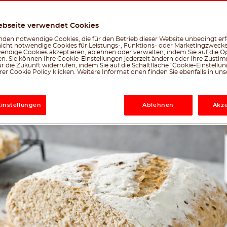
Erstellt vom nutella® -Team
Facebook
Twitter
Emai
W
ebseite verwendet Cookies
le, was dir gefällt
den notwendige Cookies, die für den Betrieb dieser Website unbedingt erf
nicht notwendige Cookies für Leistungs-, Funktions- oder Marketingzwecke
endige Cookies akzeptieren, ablehnen oder verwalten, indem Sie auf die Op
en. Sie können Ihre Cookie-Einstellungen jederzeit ändern oder Ihre Zust
r die Zukunft widerrufen, indem Sie auf die Schaltfläche "Cookie-Einstellu
er Cookie Policy klicken. Weitere Informationen finden Sie ebenfalls in un
Einstellungen
Ablehnen
Akze