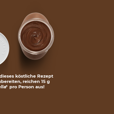
ieses köstliche Rezept
bereiten, reichen 15 g
lla
pro Person aus!
®