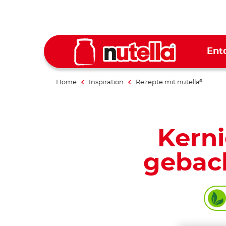
Ent
Home
Inspiration
Rezepte mit nutella
®
Kerni
geback