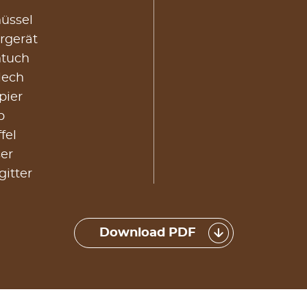
üssel
rgerät
ntuch
lech
pier
b
ffel
er
itter
Download PDF