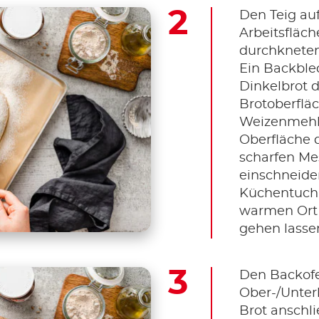
Den Teig au
Arbeitsfläc
durchkneten
Ein Backble
Dinkelbrot d
Brotoberfläc
Weizenmehl
Oberfläche 
scharfen Me
einschneide
Küchentuch
warmen Ort 
gehen lasse
Den Backofe
Ober-/Unter
Brot anschl