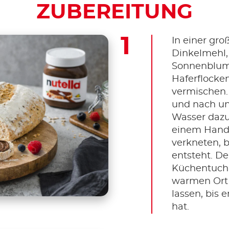
ZUBEREITUNG
In einer gro
Dinkelmehl,
Sonnenblum
Haferflocke
vermischen.
und nach u
Wasser dazu
einem Handr
verkneten, b
entsteht. D
Küchentuch
warmen Ort 
lassen, bis 
hat.