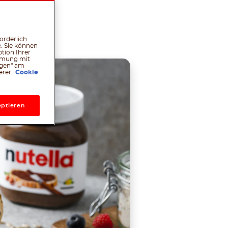
l
hatsApp
Pinterest
orderlich
. Sie können
tion Ihrer
immung mit
ngen" am
serer
Cookie
ptieren