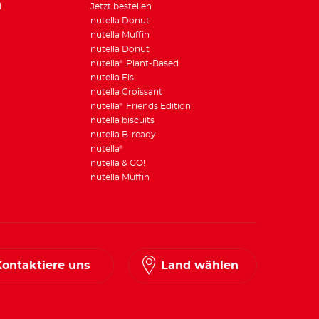
l
Jetzt bestellen
nutella Donut
nutella Muffin
nutella Donut
nutella
Plant-Based
®
nutella Eis
nutella Croissant
nutella
Friends Edition
®
nutella biscuits
nutella B-ready
nutella
®
nutella & GO!
nutella Muffin
Kontaktiere uns
Land wählen