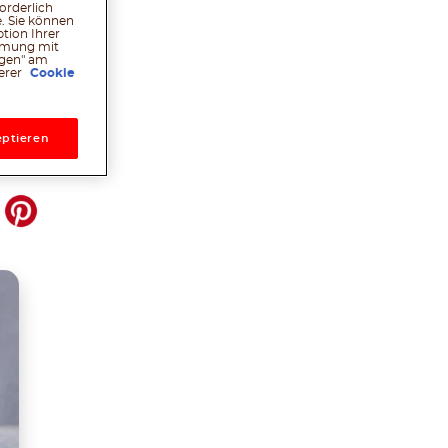
 gut in
orderlich
. Sie können
tion Ihrer
immung mit
ngen" am
serer
Cookie
ptieren
l
hatsApp
Pinterest