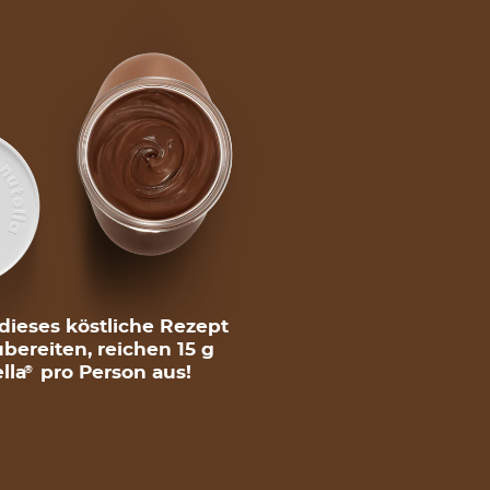
ieses köstliche Rezept
bereiten, reichen 15 g
lla
pro Person aus!
®