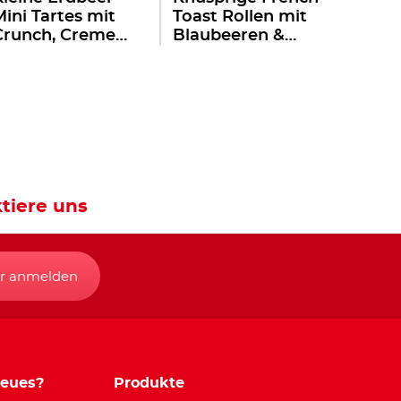
Mini Tartes mit
Toast Rollen mit
Crunch, Creme
Blaubeeren &
®
und einem Hauch
nutella
®
nutella
tiere uns
r anmelden
Neues?
Produkte