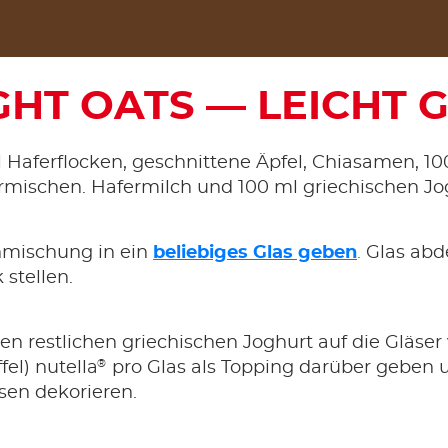
GHT OATS — LEICHT 
l Haferflocken, geschnittene Äpfel, Chiasamen, 1
rmischen. Hafermilch und 100 ml griechischen Jo
nmischung in ein
beliebiges Glas geben
.
Glas abd
stellen.
n restlichen griechischen Joghurt auf die Gläser v
®
fel) nutella
pro Glas als Topping darüber geben u
en dekorieren.