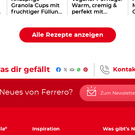
Granola Cups mit
Warm, cremig &
–
fruchtiger Füllung
perfekt mit
®
®
& nutella
nutella
Alle Rezepte anzeigen
as dir gefällt
Kontak
Facebook
Twitter
Email
WhatsApp
Pinterest
 Neues von Ferrero?
Zum Newslette
la
Inspiration
Was gibt’s 
®