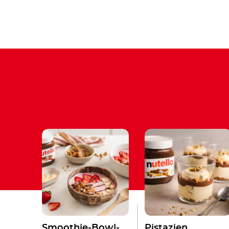
Smoothie-Bowl-
Pistazien