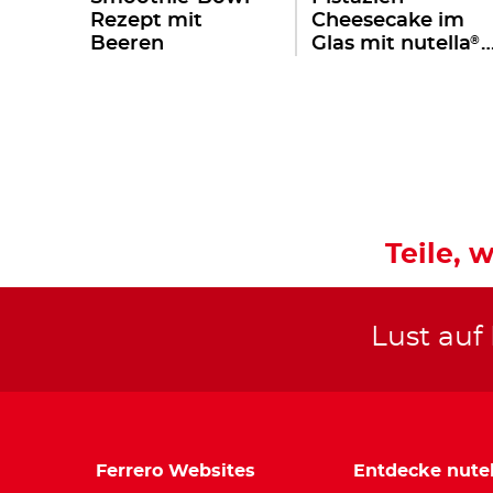
Rezept mit
Cheesecake im
®
Beeren
Glas mit nutella
einfach & ohne
Backen
Teile, w
Lust auf
Ferrero Websites
Entdecke nutel