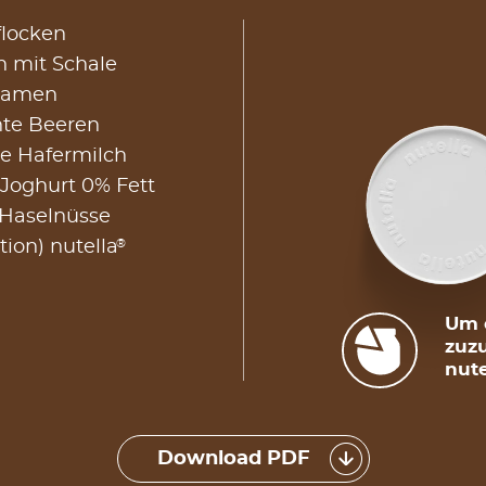
flocken
n mit Schale
asamen
hte Beeren
e Hafermilch
 Joghurt 0% Fett
 Haselnüsse
®
tion) nutella
Um d
zuzu
nute
Download PDF