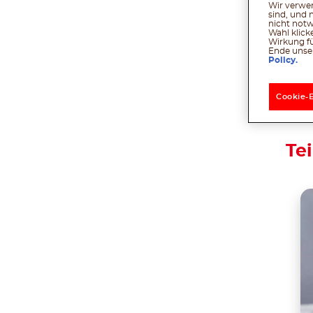
Joghur
Wir verwen
sind, und 
nicht notw
Wahl klick
Wirkung fü
Ende unser
Policy.
Cookie-
Tei