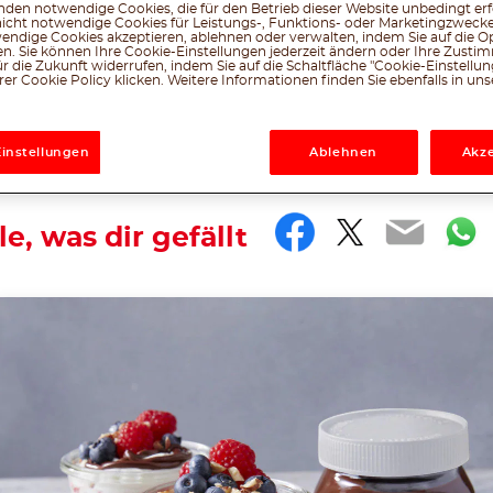
t, Chiasamen und frischen Beeren aus und starte
den notwendige Cookies, die für den Betrieb dieser Website unbedingt erf
nicht notwendige Cookies für Leistungs-, Funktions- oder Marketingzwecke
den Tag!
endige Cookies akzeptieren, ablehnen oder verwalten, indem Sie auf die Op
en. Sie können Ihre Cookie-Einstellungen jederzeit ändern oder Ihre Zust
r die Zukunft widerrufen, indem Sie auf die Schaltfläche "Cookie-Einstellu
er Cookie Policy klicken. Weitere Informationen finden Sie ebenfalls in un
Leicht
15 min
Einstellungen
Ablehnen
Akze
Erstellt vom nutella® -Team
Facebook
Twitter
Emai
W
le, was dir gefällt