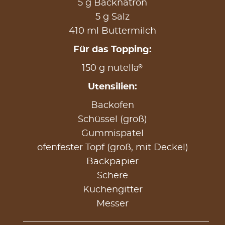
5 g Backnatron
5 g Salz
410 ml Buttermilch
Für das Topping:
®
150 g nutella
Utensilien:
Backofen
Schüssel (groß)
Gummispatel
ofenfester Topf (groß, mit Deckel)
Backpapier
Schere
Kuchengitter
Messer