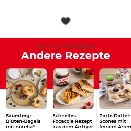
LASS DICH INSPIRIEREN
Andere Rezepte
Sauerteig-
Schnelles
Zarte Dattel-
Blüten-Bagels
Focaccia Rezept
Scones mit
mit nutella
aus dem Airfryer
feinem Arom
®