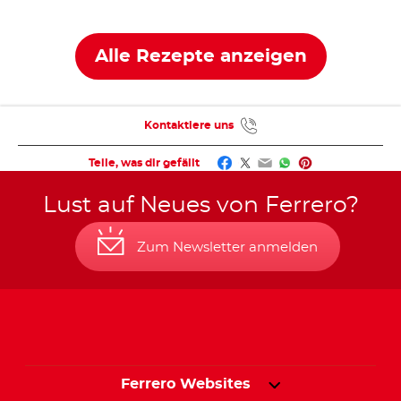
mit nutella
nutella
®
®
Alle Rezepte anzeigen
Kontaktiere uns
Facebook
Twitter
Email
WhatsApp
Pinterest
Teile, was dir gefällt
Lust auf Neues von Ferrero?
Zum Newsletter anmelden
Ferrero Websites