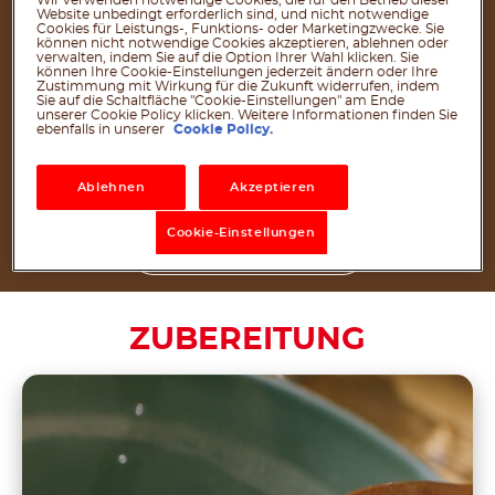
15 ml Öl (zum Einfetten der Pfanne)
Website unbedingt erforderlich sind, und nicht notwendige
Cookies für Leistungs-, Funktions- oder Marketingzwecke. Sie
®
1 EL nutella
Plant-Based pro Crêpe
können nicht notwendige Cookies akzeptieren, ablehnen oder
verwalten, indem Sie auf die Option Ihrer Wahl klicken. Sie
können Ihre Cookie-Einstellungen jederzeit ändern oder Ihre
Zustimmung mit Wirkung für die Zukunft widerrufen, indem
Sie auf die Schaltfläche "Cookie-Einstellungen" am Ende
unserer Cookie Policy klicken. Weitere Informationen finden Sie
Um dieses köstliche Rezept
ebenfalls in unserer
Cookie Policy.
zuzubereiten, reichen 15 g
nutella
pro Person aus!
®
Ablehnen
Akzeptieren
Cookie-Einstellungen
Download PDF
ZUBEREITUNG