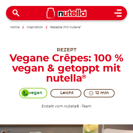
Open 
Home
Inspiration
Rezepte mit nutella
®
REZEPT
Vegane Crêpes: 100 %
vegan & getoppt mit
nutella
®
vegan
Leicht
12 min
Erstellt vom nutella® -Team