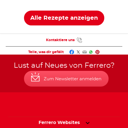
nutella
Plant-
Plant-Based
®
Based
Alle Rezepte anzeigen
Kontaktiere uns
Facebook
Twitter
Email
WhatsApp
Pinterest
Teile, was dir gefällt
Lust auf Neues von Ferrero?
Zum Newsletter anmelden
Ferrero Websites