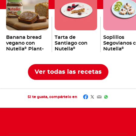
Banana bread
Tarta de
Soplillos
vegano con
Santiago con
Segovianos 
Nutella
Plant-
Nutella
Nutella
®
®
®
Based
Ver todas las recetas
Facebook
Twitter
Email
WhatsApp
Si te gusta, compártelo en