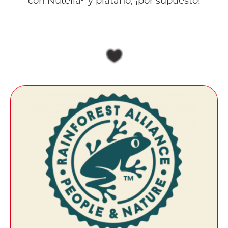
con Nutella
y plátano, ¡por supuesto!