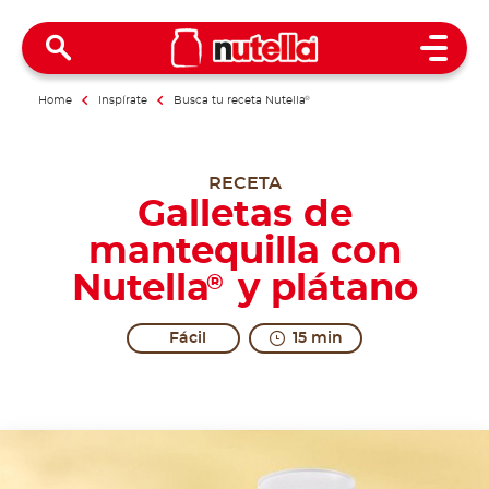
Open 
Home
Inspírate
Busca tu receta Nutella
®
RECETA
Galletas de
mantequilla con
Nutella
y plátano
®
Fácil
15 min