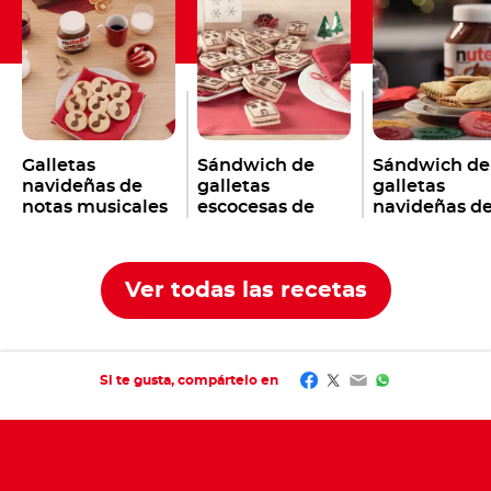
Galletas
Sándwich de
Sándwich de
navideñas de
galletas
galletas
notas musicales
escocesas de
navideñas d
con Nutella
Navidad con
Nutella
®
®
Nutella
®
Ver todas las recetas
Facebook
Twitter
Email
WhatsApp
Si te gusta, compártelo en