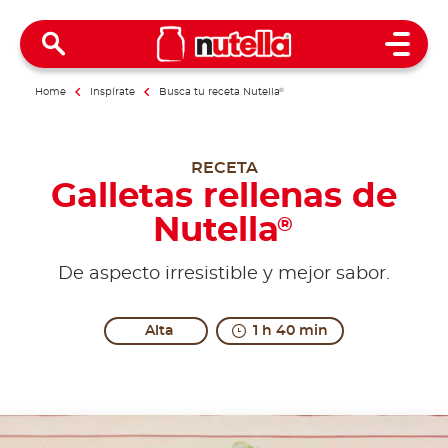
Open 
Home
Inspírate
Busca tu receta Nutella
®
RECETA
Galletas rellenas de
Nutella
®
De aspecto irresistible y mejor sabor.
Alta
1 h 40 min