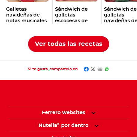
Galletas
Sándwich de
Sándwich de
navideñas de
galletas
galletas
notas musicales
escocesas de
navideñas d
con Nutella
Navidad con
Nutella
®
®
Nutella
®
Ver todas las recetas
Facebook
Twitter
Email
WhatsApp
Si te gusta, compártelo en
Ferrero websites
Nutella
por dentro
®