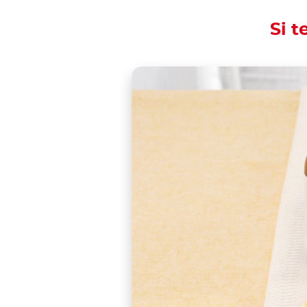
Si t
Excitement in flight
Christmas back hom