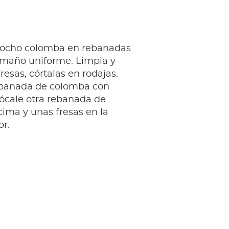
zcocho colomba en rebanadas
tamaño uniforme. Limpia y
resas, córtalas en rodajas.
banada de colomba con
lócale otra rebanada de
ima y unas fresas en la
or.