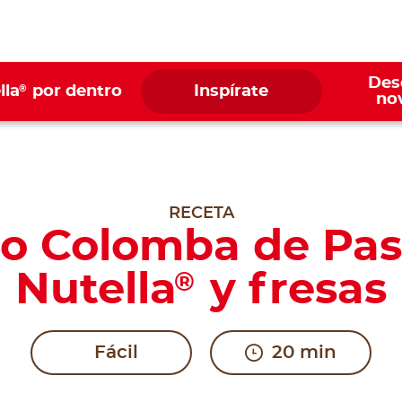
Des
®
lla
por dentro
Inspírate
no
RECETA
o Colomba de Pa
Nutella
y fresas
®
Fácil
20 min