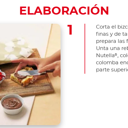
ELABORACIÓN
Corta el bi
finas y de 
prepara las f
Unta una re
®
Nutella
, co
colomba enc
parte superi