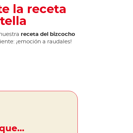
e la receta
tella
 nuestra
receta del bizcocho
diente: ¡emoción a raudales!
 que…