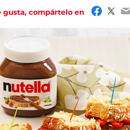
Facebo
Twit
E
e gusta, compártelo en
!
e, Easter with its best sweet treats. When you make E