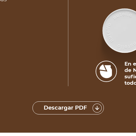
En e
de N
sufi
todo
Descargar PDF