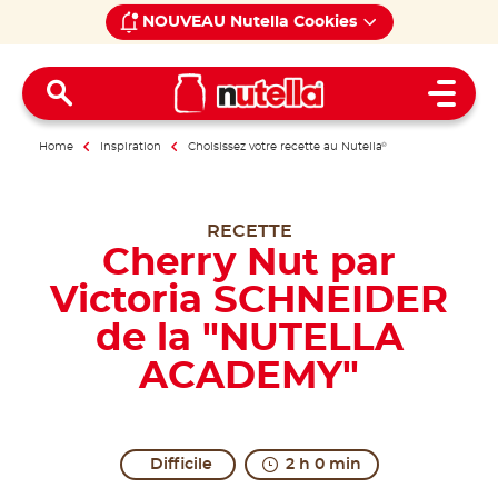
NOUVEAU Nutella Cookies
Open 
Home
Inspiration
Choisissez votre recette au Nutella
®
RECETTE
Cherry Nut par
Victoria SCHNEIDER
de la "NUTELLA
ACADEMY"
Difficile
2 h 0 min