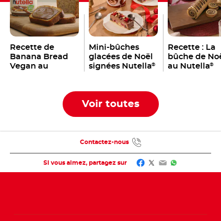
Recette de
Mini-bûches
Recette : La
Banana Bread
glacées de Noël
bûche de No
Vegan au
signées Nutella
au Nutella
®
®
Nutella
®
Voir toutes
Contactez-nous
Facebook
Twitter
Email
WhatsApp
Si vous aimez, partagez sur