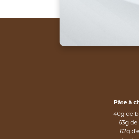
Pâte à c
40g de b
63g de 
62g d’