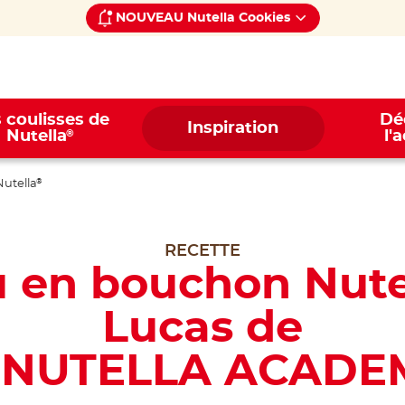
NOUVEAU Nutella Cookies
 coulisses de
Dé
Inspiration
®
Nutella
l'
Nutella
®
RECETTE
u en bouchon Nute
Lucas de
« NUTELLA ACADE