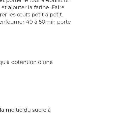
et porter le tout à ébullition.
t ajouter la farine. Faire
er les œufs petit à petit.
 enfourner 40 à 50min porte
squ’à obtention d’une
t la moitié du sucre à