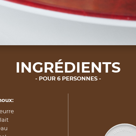
INGRÉDIENTS
POUR 6 PERSONNES
houx:
eurre
lait
eau