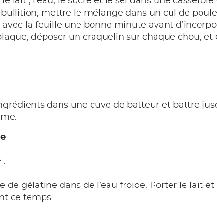
le lait , l’eau, le sucre et le sel dans une casserole 
bullition, mettre le mélange dans un cul de poule e
t avec la feuille une bonne minute avant d’incorpor
plaque, déposer un craquelin sur chaque chou, et
ingrédients dans une cuve de batteur et battre ju
rme.
te
 :
le de gélatine dans de l’eau froide. Porter le lait e
ant ce temps.