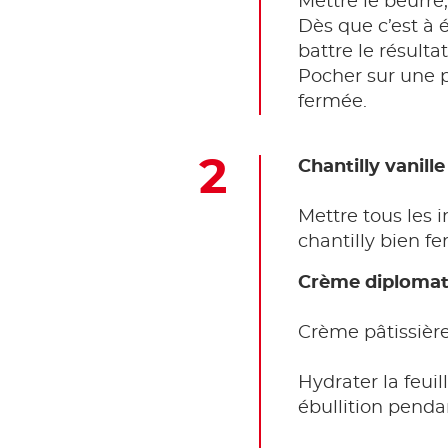
Mettre le beurre, 
Dès que c’est à é
battre le résulta
Pocher sur une 
fermée.
Chantilly vanille
Mettre tous les 
chantilly bien fe
Crème diploma
Crème pâtissière
Hydrater la feuil
ébullition pend