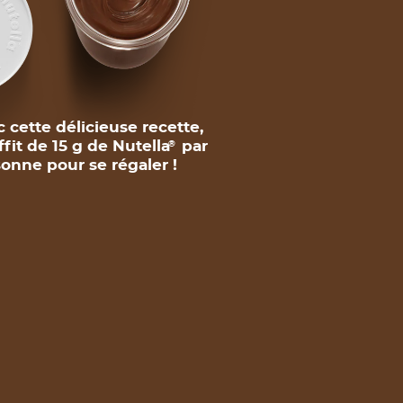
 cette délicieuse recette,
uffit de 15 g de Nutella
par
®
onne pour se régaler !