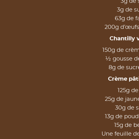
3g de 
3g de s
63g de f
200g d’œufs
Chantilly v
150g de crèm
½ gousse de
8g de sucr
Crème pâti
125g de 
25g de jaun
30g de 
13g de poudr
15g de b
Une feuille d