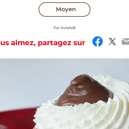
Moyen
Par Nutella®
Faceb
Twit
E
ous aimez, partagez sur