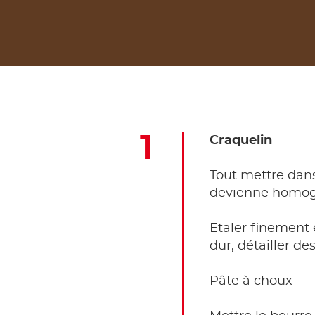
Craquelin
Tout mettre dans
devienne homog
Etaler finement e
dur, détailler d
Pâte à choux