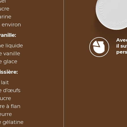
sel
ucre
arine
 environ
anille:
Avec
e liquide
il s
pers
 vanille
e glace
ssière:
lait
e d’œufs
sucre
e à flan
eurre
e gélatine