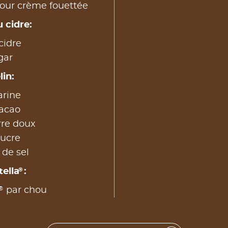
pour crème fouettée
 cidre:
cidre
agar
in:
arine
cacao
rre doux
sucre
 de sel
®
tella
:
®
par chou