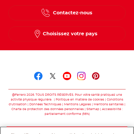
Contactez-nous
Choisissez votre pays
Suivez-nous sur
Suivez-nous sur facebo
Suivez-nous sur twit
Suivez-nous sur
Suivez-nous 
Suivez-nou
@Ferrero 2026. TOUS DROITS RÉSERVÉS. Pour votre santé pratiquez une
activité physique régulière.
Politique en matière de cookies
Conditions
d'utilisation
Données Techniques
Mentions Légales
Mentions sanitaires
Charte de protection des données personnelles
Sitemap
Accessibilité :
partiellement conforme (56%)