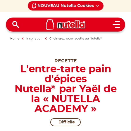
NOUVEAU Nutella Cookies
Open 
Home
Inspiration
Choisissez votre recette au Nutella
®
RECETTE
L'entre-tarte pain
d'épices
Nutella
par Yaël de
®
la « NUTELLA
ACADEMY »
Difficile