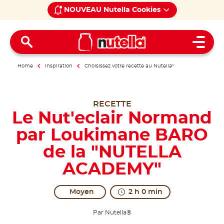
NOUVEAU Nutella Cookies
Open 
Home
Inspiration
Choisissez votre recette au Nutella
®
RECETTE
Le Nut'eclair Normand
par Loukimane BARO
de la "NUTELLA
ACADEMY"
Moyen
2 h 0 min
Par Nutella®