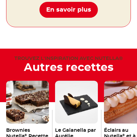
En savoir plus
TROUVEZ L'INSPIRATION AVEC NUTELLA®
Autres recettes
Brownies
Le Gaïanella par
Éclairs au
Nutella
Recette
Aurélie
Nutella
et à 
®
®