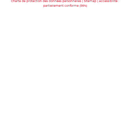
Charte de protection des données personnelles
Sitemap
Accessibilité :
partiellement conforme (56%)