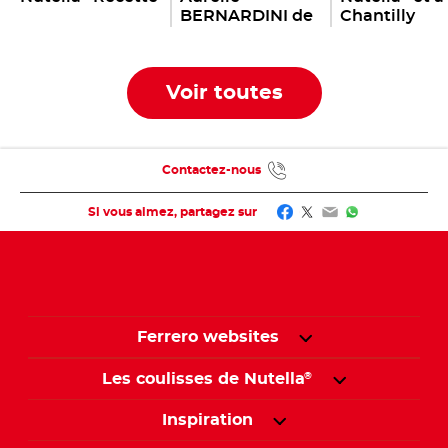
BERNARDINI de
Chantilly
la NUTELLA
ACADEMY
Voir toutes
Contactez-nous
Facebook
Twitter
Email
WhatsApp
Si vous aimez, partagez sur
Ferrero websites
Les coulisses de Nutella
®
Inspiration