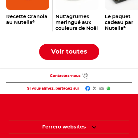
Recette Granola
Nut'agrumes
Le paquet
au Nutella
meringué aux
cadeau par
®
couleurs de Noël
Nutella
®
par Milène
JEAN-JOSEPH
de la NUTELLA
Voir toutes
ACADEMY
Contactez-nous
Facebook
Twitter
Email
WhatsApp
Si vous aimez, partagez sur
Ferrero websites