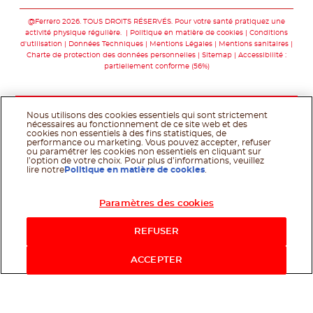
Suivez-nous sur facebo
Suivez-nous sur twit
Suivez-nous sur
Suivez-nous 
Suivez-nou
@Ferrero 2026. TOUS DROITS RÉSERVÉS. Pour votre santé pratiquez une
activité physique régulière.
Politique en matière de cookies
Conditions
d'utilisation
Données Techniques
Mentions Légales
Mentions sanitaires
Charte de protection des données personnelles
Sitemap
Accessibilité :
partiellement conforme (56%)
Nous utilisons des cookies essentiels qui sont strictement
nécessaires au fonctionnement de ce site web et des
cookies non essentiels à des fins statistiques, de
performance ou marketing. Vous pouvez accepter, refuser
ou paramétrer les cookies non essentiels en cliquant sur
l’option de votre choix. Pour plus d’informations, veuillez
lire notre
Politique en matière de cookies
.
Paramètres des cookies
Acheter maintenant
REFUSER
ACCEPTER