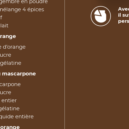
ingembre en poudre
Avec
 mélange 4 épices
il s
f
pers
lait
orange
e d’orange
sucre
 gélatine
u mascarpone
carpone
sucre
 entier
 gélatine
quide entière
l’orange