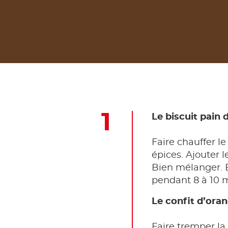
Le biscuit pain 
Faire chauffer le
épices. Ajouter l
Bien mélanger. É
pendant 8 à 10 mi
Le confit d’ora
Faire tremper la