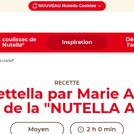
NOUVEAU Nutella Cookies
 coulisses de
Dé
Inspiration
®
Nutella
l'
Nutella
®
RECETTE
ttella par Marie 
 de la "NUTELLA
Moyen
2 h 0 min