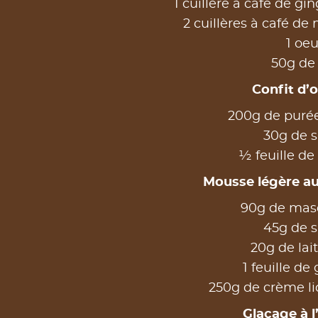
1 cuillère à café de g
2 cuillères à café de
1 oeu
50g de 
Confit d’
200g de puré
30g de 
½ feuille de
Mousse légère a
90g de mas
45g de 
20g de lait
1 feuille de
250g de crème li
Glaçage à 