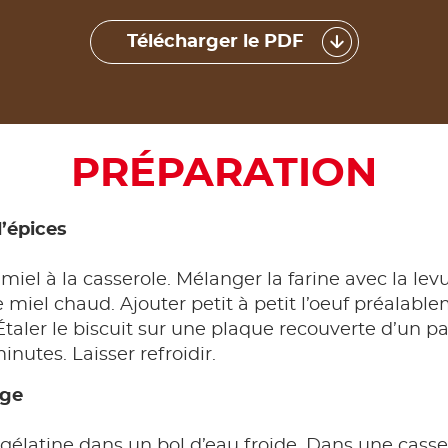
Télécharger le PDF
PRÉPARATION
d’épices
 miel à la casserole. Mélanger la farine avec la lev
e miel chaud. Ajouter petit à petit l’oeuf préalablem
taler le biscuit sur une plaque recouverte d’un pa
nutes. Laisser refroidir.
nge
 gélatine dans un bol d’eau froide. Dans une casser