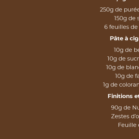
250g de puré
150g de 
6 feuilles de
Pâte à cig
10g de b
10g de sucr
10g de blan
10g de f
1g de colora
Finitions e
90g de Nu
Zestes d’
Feuille 