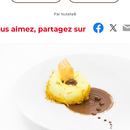
Par Nutella®
Faceb
Twit
E
ous aimez, partagez sur