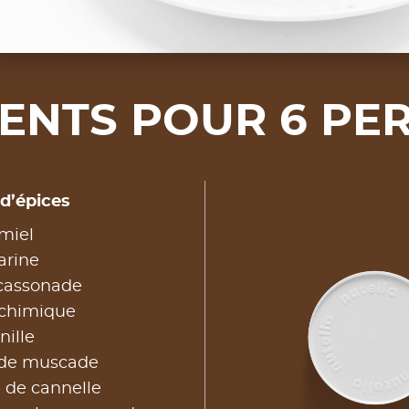
IENTS POUR 6 PE
 d’épices
miel
arine
 cassonade
 chimique
nille
é de muscade
é de cannelle