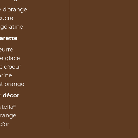
e d’orange
sucre
 gélatine
arette
eurre
e glace
c d’oeuf
arine
nt orange
t décor
®
tella
orange
d’or