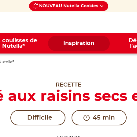
NOUVEAU Nutella Cookies
 coulisses de
Dé
Inspiration
®
Nutella
l'
Nutella
®
RECETTE
 aux raisins secs 
Difficile
45 min