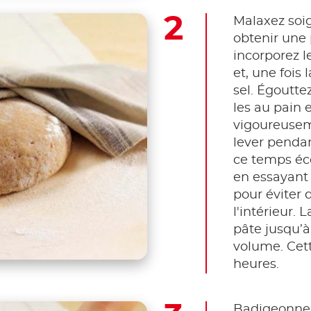
Malaxez soi
obtenir une 
incorporez 
et, une fois 
sel. Égouttez
les au pain
vigoureuseme
lever pendan
ce temps éco
en essayant 
pour éviter d
l'intérieur. 
pâte jusqu’à
volume. Cet
heures.
Badigeonnez