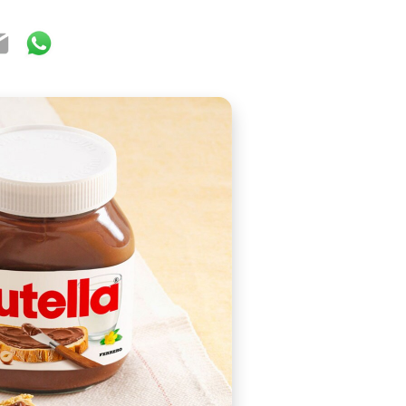
ook
ter
mail
WhatsApp
ly made during grape harvest and wine-making season, sin