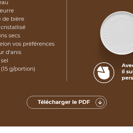
eau
eurre
e de bière
cristallisé
ins secs
elon vos préférences
ur d'anis
 sel
Avec
(15 g/portion)
il s
pers
Télécharger le PDF