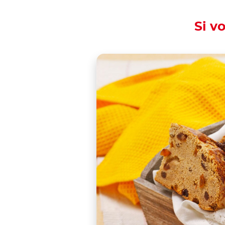
Si v
Is there a party goin
Share the recipe wi
Grape must bread is