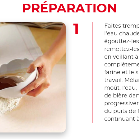
PRÉPARATION
Faites tremp
l'eau chaud
égouttez-le
remettez-les
en veillant à
complètemen
farine et le 
travail. Mé
moût, l'eau, 
de bière dan
progressive
du puits de 
continuant 