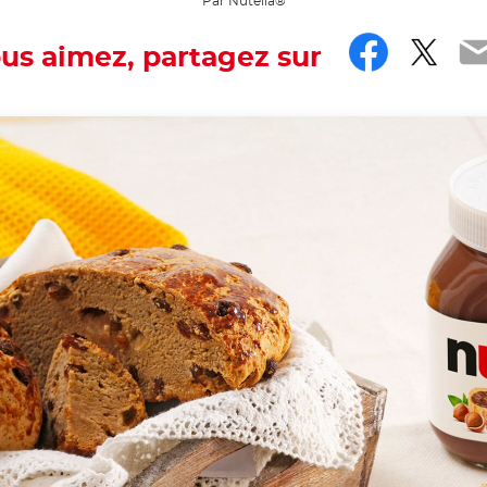
Par Nutella®
Faceb
Twit
E
ous aimez, partagez sur
g on here? It certainly smells like it.
th the hashtag #nutellarecipe
 a recipe from the Marche region of Italy. It is typical