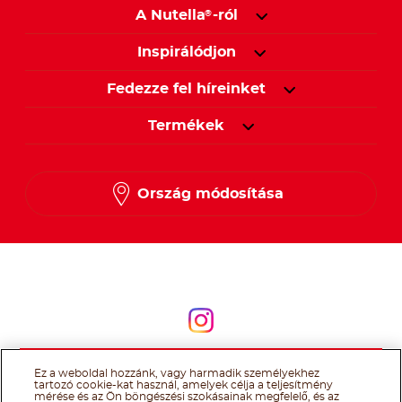
A Nutella
-ról
®
Inspirálódjon
Fedezze fel híreinket
Termékek
Ország módosítása
Kövessen minket
Kövessen minket
Ez a weboldal hozzánk, vagy harmadik személyekhez
@Ferrero 2026 All rights reserved.
Nutella® cookie tájékoztató
tartozó cookie-kat használ, amelyek célja a teljesítmény
Felhasználás Feltételei
Technikai információk
Impresszum
Ferrero
mérése és az Ön böngészési szokásainak megfelelő, és az