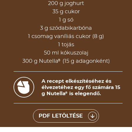
200 g joghurt
35 g cukor
1 g só
3 g szódabikarbóna
1 csomag vaníliás cukor (8 g)
1 tojás
50 ml kókuszolaj
®
300 g Nutella
(15 g adagonként)
A recept elkészítéséhez és
élvezetéhez egy fő számára 15
g Nutella
is elegendő.
®
PDF LETÖLTÉSE