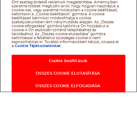
adatkezelési tájékoztató
Önt esetleg érdeklő reklámok megjelenítése. Amennyiben
szeretne többet megtudni arról, hogy hogyan használjuk a
cookie-kat, vagy szeretné módosítani a cookie beállításait,
kattintson a „Cookie beállítások” gombra. A cookie
beállításait bármikor módosíthatja a cookie
szabályzatunkban leírt iránymutatás alapján. Az „Összes
cookie elfogadása” gombra kattintva Ön hozzájárul a
cookie-k Ön eszközén történő telepítéséhez és
tárolásához. Az „Összes cookie elutasítása” gombra
kattintással a feltétlenül szükséges cookie-k nem
kapcsolhatóak ki. További információkért kérjük, olvassa el
a
Cookie Tájékoztatónkat
.
Cookie beállítások.
ÖSSZES COOKIE ELUTASÍTÁSA
ÖSSZES COOKIE ELFOGADÁSA