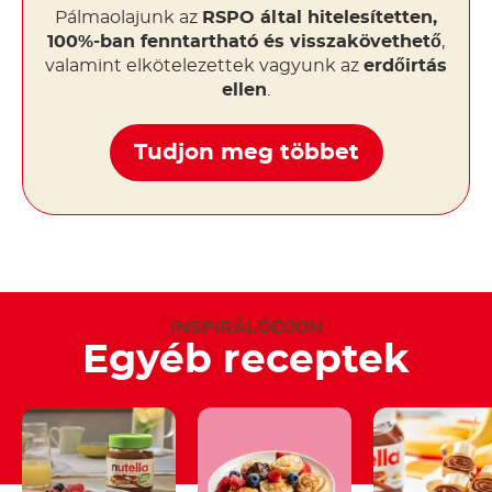
Pálmaolajunk az
RSPO által hitelesítetten,
100%-ban fenntartható és visszakövethető
,
valamint elkötelezettek vagyunk az
erdőirtás
ellen
.
Tudjon meg többet
INSPIRÁLÓDJON
Egyéb receptek