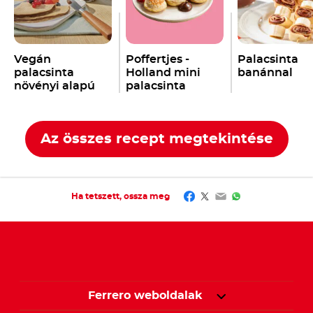
Vegán
Poffertjes -
Palacsinta
palacsinta
Holland mini
banánnal
növényi alapú
palacsinta
Nutella
-val
Nutella
-val
®
®
Az összes recept megtekintése
Facebook
Twitter
Email
WhatsApp
Ha tetszett, ossza meg
Ferrero weboldalak