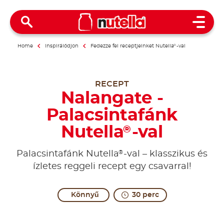
Open 
Home
Inspirálódjon
Fedezze fel receptjeinket Nutella
®
-val
RECEPT
Nalangate -
Palacsintafánk
Nutella
-val
®
®
Palacsintafánk Nutella
-val – klasszikus és
ízletes reggeli recept egy csavarral!
Könnyű
30 perc