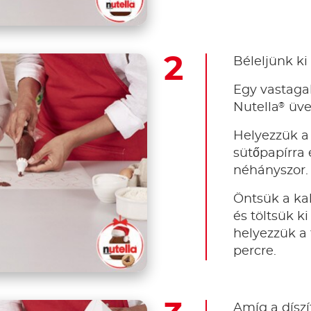
Béleljünk ki 
Egy vastaga
®
Nutella
üve
Helyezzük a 
sütőpapírra 
néhányszor.
Öntsük a k
és töltsük ki
helyezzük a 
percre.
Amíg a dísz