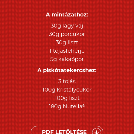
A mintázathoz:
30g lágy vaj
30g porcukor
30g liszt
1 tojásfehérje
5g kakaópor
A piskótatekercshez:
3 tojás
100g kristálycukor
100g liszt
®
180g Nutella
PDF LETÖLTÉSE