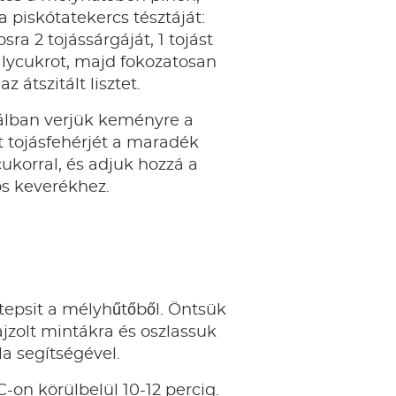
a piskótatekercs tésztáját:
ra 2 tojássárgáját, 1 tojást
álycukrot, majd fokozatosan
z átszitált lisztet.
álban verjük keményre a
 tojásfehérjét a maradék
cukorral, és adjuk hozzá a
os keverékhez.
tepsit a mélyhűtőből. Öntsük
rajzolt mintákra és oszlassuk
la segítségével.
-on körülbelül 10-12 percig.