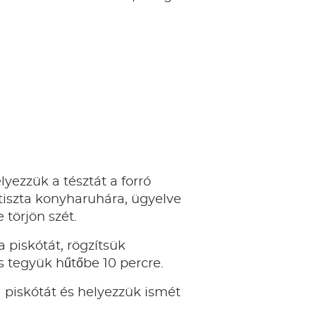
yezzük a tésztát a forró
 tiszta konyharuhára, ügyelve
 törjön szét.
a piskótát, rögzítsük
s tegyük hűtőbe 10 percre.
a piskótát és helyezzük ismét