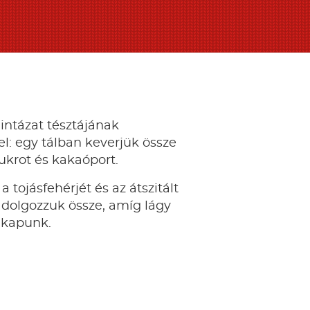
intázat tésztájának
el: egy tálban keverjük össze
cukrot és kakaóport.
 tojásfehérjét és az átszitált
d dolgozzuk össze, amíg lágy
 kapunk.