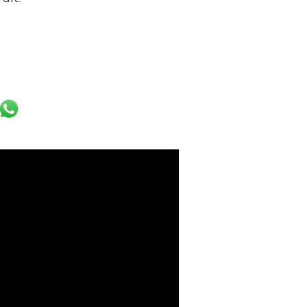
k
er
ail
WhatsApp