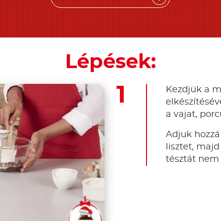
Lépések:
Kezdjük a m
elkészítésév
a vajat, por
Adjuk hozzá a
lisztet, maj
tésztát nem