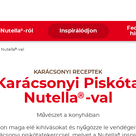
Fed
®
 Nutella
-ról
Inspirálódjon
hí
 Nutella
-val
®
KARÁCSONYI RECEPTEK
Karácsonyi Piskót
Nutella
-val
®
Művészet a konyhában
tson maga elé kihívásokat és nyűgözze le vendégei
®
ácsonyi piskótatekerccsel, melyet a Nutella
inspir