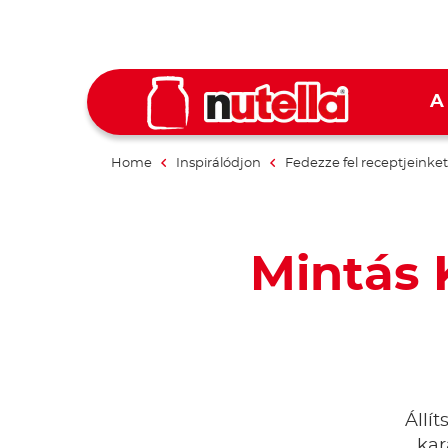
A
Home
Inspirálódjon
Fedezze fel receptjeinket
Mintás 
Állí
kar