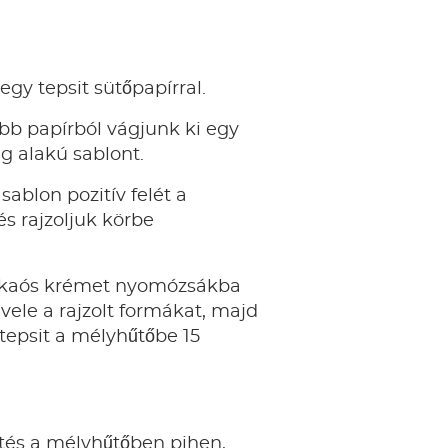
egy tepsit sütőpapírral.
bb papírból vágjunk ki egy
g alakú sablont.
sablon pozitív felét a
és rajzoljuk körbe
akaós krémet nyomózsákba
 vele a rajzolt formákat, majd
tepsit a mélyhűtőbe 15
ítés a mélyhűtőben pihen,