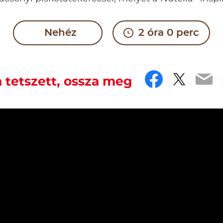
Nehéz
2 óra 0 perc
Faceboo
Twitt
Em
 tetszett, ossza meg