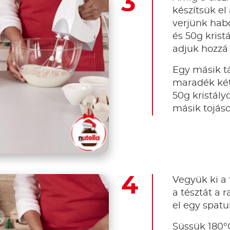
készítsük el 
verjünk habos
és 50g krist
adjuk hozzá a
Egy másik t
maradék két
50g kristály
másik tojás
Vegyük ki a 
a tésztát a 
el egy spatu
Süssük 180°C