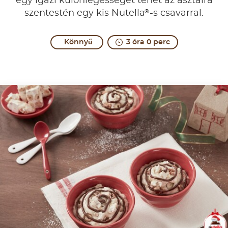
egy igazi különlegességet tehet az asztalra
®
szentestén egy kis Nutella
-s csavarral.
Könnyű
3 óra 0 perc