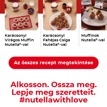
Karácsonyi
Karácsonyi
Muffinok
Virágos Muffin
Fahéjas Csiga
Nutella
-val
®
Nutella
-val
Nutella
-val
®
®
Az összes recept megtekintése
Alkosson. Ossza meg.
Lepje meg szeretteit.
#nutellawithlove