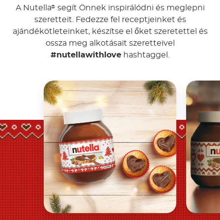
A Nutella
segít Önnek inspirálódni és meglepni
®
szeretteit. Fedezze fel receptjeinket és
ajándékötleteinket, készítse el őket szeretettel és
ossza meg alkotásait szeretteivel
#nutellawithlove
hashtaggel.