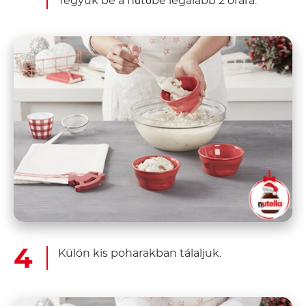
Tegyük be a hűtőbe legalább 2 órára.
Külön kis poharakban tálaljuk.