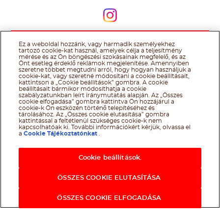
Kövessen minket
Ez a weboldal hozzánk, vagy harmadik személyekhez
@Ferrero 2026 All rights reserved.
Nutella® cookie tájékoztató
tartozó cookie-kat használ, amelyek célja a teljesítmény
Felhasználás Feltételei
Technikai információk
Impresszum
Ferrero
mérése és az Ön böngészési szokásainak megfelelő, és az
adatkezelési tájékoztató
Önt esetleg érdeklő reklámok megjelenítése. Amennyiben
szeretne többet megtudni arról, hogy hogyan használjuk a
cookie-kat, vagy szeretné módosítani a cookie beállításait,
kattintson a „Cookie beállítások” gombra. A cookie
beállításait bármikor módosíthatja a cookie
szabályzatunkban leírt iránymutatás alapján. Az „Összes
cookie elfogadása” gombra kattintva Ön hozzájárul a
cookie-k Ön eszközén történő telepítéséhez és
tárolásához. Az „Összes cookie elutasítása” gombra
kattintással a feltétlenül szükséges cookie-k nem
kapcsolhatóak ki. További információkért kérjük, olvassa el
a
Cookie Tájékoztatónkat
.
Cookie beállítások.
ÖSSZES COOKIE ELUTASÍTÁSA
ÖSSZES COOKIE ELFOGADÁSA