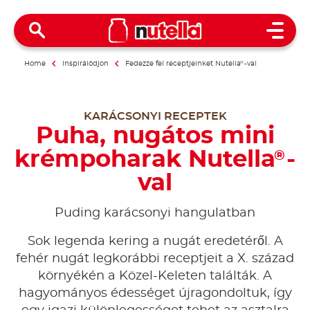
Open 
Home
Inspirálódjon
Fedezze fel receptjeinket Nutella
®
-val
KARÁCSONYI RECEPTEK
Puha, nugátos mini
krémpoharak Nutella
-
®
val
Puding karácsonyi hangulatban
Sok legenda kering a nugát eredetéről. A
fehér nugát legkorábbi receptjeit a X. század
környékén a Közel-Keleten találták. A
hagyományos édességet újragondoltuk, így