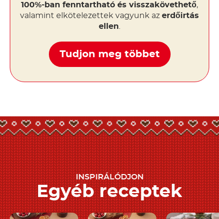
100%-ban fenntartható és visszakövethető
,
valamint elkötelezettek vagyunk az
erdőirtás
ellen
.
Tudjon meg többet
INSPIRÁLÓDJON
Egyéb receptek