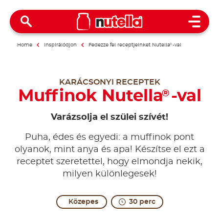
Open 
Home
Inspirálódjon
Fedezze fel receptjeinket Nutella
®
-val
KARÁCSONYI RECEPTEK
Muffinok Nutella
-val
®
Varázsolja el szülei szívét!
Puha, édes és egyedi: a muffinok pont
olyanok, mint anya és apa! Készítse el ezt a
receptet szeretettel, hogy elmondja nekik,
milyen különlegesek!
Közepes
30 perc