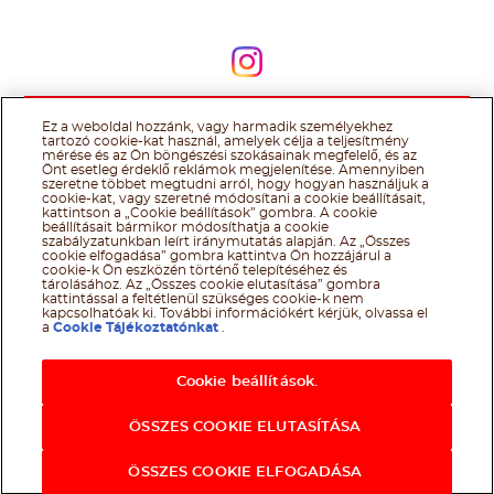
Kövessen minket
Kövessen minket
Ez a weboldal hozzánk, vagy harmadik személyekhez
@Ferrero 2026 All rights reserved.
Nutella® cookie tájékoztató
tartozó cookie-kat használ, amelyek célja a teljesítmény
Felhasználás Feltételei
Technikai információk
Impresszum
Ferrero
mérése és az Ön böngészési szokásainak megfelelő, és az
adatkezelési tájékoztató
Önt esetleg érdeklő reklámok megjelenítése. Amennyiben
szeretne többet megtudni arról, hogy hogyan használjuk a
cookie-kat, vagy szeretné módosítani a cookie beállításait,
kattintson a „Cookie beállítások” gombra. A cookie
beállításait bármikor módosíthatja a cookie
szabályzatunkban leírt iránymutatás alapján. Az „Összes
cookie elfogadása” gombra kattintva Ön hozzájárul a
cookie-k Ön eszközén történő telepítéséhez és
tárolásához. Az „Összes cookie elutasítása” gombra
kattintással a feltétlenül szükséges cookie-k nem
kapcsolhatóak ki. További információkért kérjük, olvassa el
a
Cookie Tájékoztatónkat
.
Cookie beállítások.
ÖSSZES COOKIE ELUTASÍTÁSA
ÖSSZES COOKIE ELFOGADÁSA