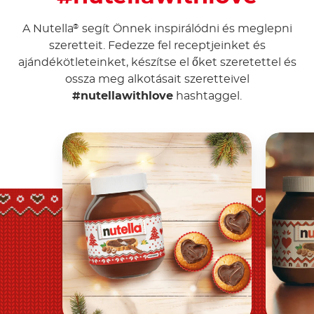
A Nutella
segít Önnek inspirálódni és meglepni
®
szeretteit. Fedezze fel receptjeinket és
ajándékötleteinket, készítse el őket szeretettel és
ossza meg alkotásait szeretteivel
#nutellawithlove
hashtaggel.