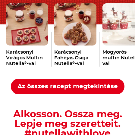
Karácsonyi
Karácsonyi
Mogyorós
Virágos Muffin
Fahéjas Csiga
muffin Nutel
Nutella
-val
Nutella
-val
val
®
®
Az összes recept megtekintése
Alkosson. Ossza meg.
Lepje meg szeretteit.
#nutellawithlove