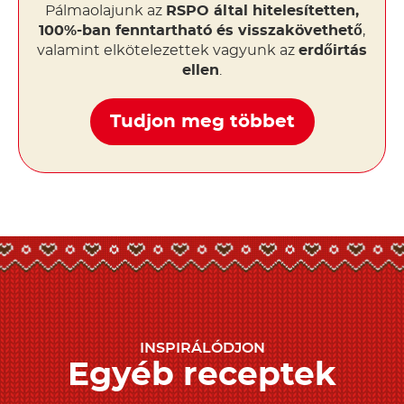
Pálmaolajunk az
RSPO által hitelesítetten,
100%-ban fenntartható és visszakövethető
,
valamint elkötelezettek vagyunk az
erdőirtás
ellen
.
Tudjon meg többet
INSPIRÁLÓDJON
Egyéb receptek