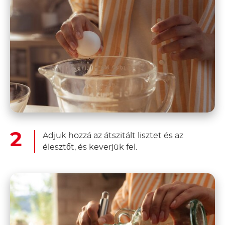
Adjuk hozzá az átszitált lisztet és az
élesztőt, és keverjük fel.