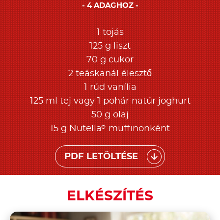
4 ADAGHOZ
1 tojás
125 g liszt
70 g cukor
2 teáskanál élesztő
1 rúd vanília
125 ml tej vagy 1 pohár natúr joghurt
50 g olaj
®
15 g Nutella
muffinonként
PDF LETÖLTÉSE
ELKÉSZÍTÉS