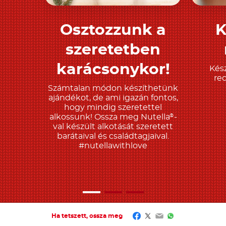
Osztozzunk a
K
Tudjon meg többet
T
szeretetben
karácsonykor!
Kész
re
Számtalan módon készíthetünk
ajándékot, de ami igazán fontos,
hogy mindig szeretettel
alkossunk! Ossza meg Nutella
-
®
val készült alkotását szeretett
barátaival és családtagjaival.
#nutellawithlove
Facebook
Twitter
Email
WhatsApp
Ha tetszett, ossza meg