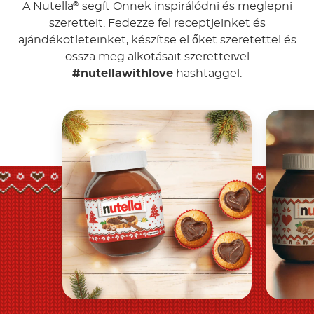
A Nutella
segít Önnek inspirálódni és meglepni
®
szeretteit. Fedezze fel receptjeinket és
ajándékötleteinket, készítse el őket szeretettel és
ossza meg alkotásait szeretteivel
#nutellawithlove
hashtaggel.