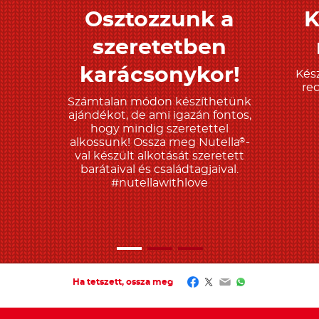
Osztozzunk a
K
Tudjon meg többet
T
szeretetben
karácsonykor!
Kész
re
Számtalan módon készíthetünk
ajándékot, de ami igazán fontos,
hogy mindig szeretettel
alkossunk! Ossza meg Nutella
-
®
val készült alkotását szeretett
barátaival és családtagjaival.
#nutellawithlove
Facebook
Twitter
Email
WhatsApp
Ha tetszett, ossza meg