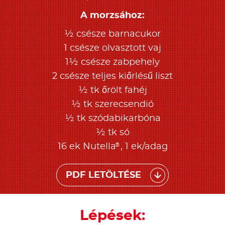
A morzsához:
½ csésze barnacukor
1 csésze olvasztott vaj
1½ csésze zabpehely
2 csésze teljes kiőrlésű liszt
½ tk őrölt fahéj
½ tk szerecsendió
½ tk szódabikarbóna
½ tk só
®
16 ek Nutella
, 1 ek/adag
PDF LETÖLTÉSE
Lépések: