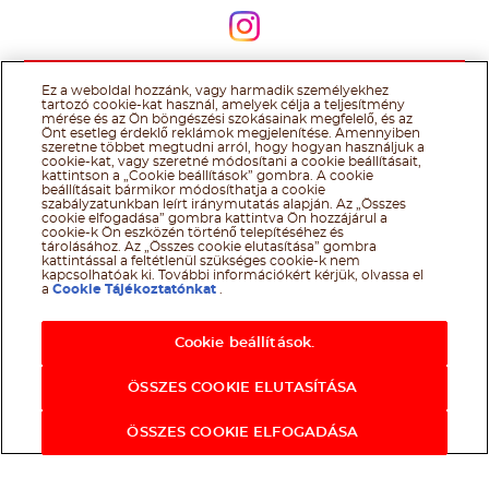
Kövessen minket
Ez a weboldal hozzánk, vagy harmadik személyekhez
@Ferrero 2026 All rights reserved.
Nutella® cookie tájékoztató
tartozó cookie-kat használ, amelyek célja a teljesítmény
Felhasználás Feltételei
Technikai információk
Impresszum
Ferrero
mérése és az Ön böngészési szokásainak megfelelő, és az
adatkezelési tájékoztató
Önt esetleg érdeklő reklámok megjelenítése. Amennyiben
szeretne többet megtudni arról, hogy hogyan használjuk a
cookie-kat, vagy szeretné módosítani a cookie beállításait,
kattintson a „Cookie beállítások” gombra. A cookie
beállításait bármikor módosíthatja a cookie
szabályzatunkban leírt iránymutatás alapján. Az „Összes
cookie elfogadása” gombra kattintva Ön hozzájárul a
cookie-k Ön eszközén történő telepítéséhez és
tárolásához. Az „Összes cookie elutasítása” gombra
kattintással a feltétlenül szükséges cookie-k nem
kapcsolhatóak ki. További információkért kérjük, olvassa el
a
Cookie Tájékoztatónkat
.
Cookie beállítások.
ÖSSZES COOKIE ELUTASÍTÁSA
ÖSSZES COOKIE ELFOGADÁSA