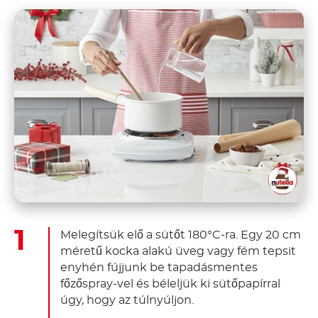
Melegítsük elő a sütőt 180°C-ra. Egy 20 cm
méretű kocka alakú üveg vagy fém tepsit
enyhén fújjunk be tapadásmentes
főzőspray-vel és béleljük ki sütőpapírral
úgy, hogy az túlnyúljon.