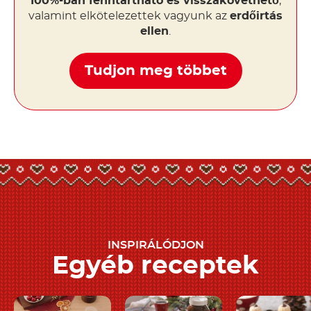
100%-ban fenntartható és visszakövethető
,
valamint elkötelezettek vagyunk az
erdőirtás
ellen
.
Tudjon meg többet
INSPIRÁLÓDJON
Egyéb receptek