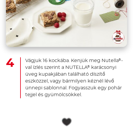
Vágjuk 16 kockába. Kenjük meg Nutella
-
®
val ízlés szerint a NUTELLA
karácsonyi
®
üveg kupakjában található díszítő
eszközzel, vagy bármilyen kéznél lévő
ünnepi sablonnal. Fogyasszuk egy pohár
tejjel és gyümölcsökkel.