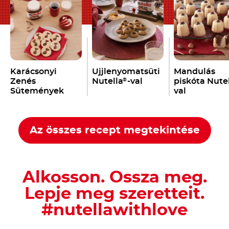
Karácsonyi
Ujjlenyomatsüti
Mandulás
Zenés
Nutella
-val
piskóta Nute
®
Sütemények
val
Nutella
-val
®
Az összes recept megtekintése
Alkosson. Ossza meg.
Lepje meg szeretteit.
#nutellawithlove