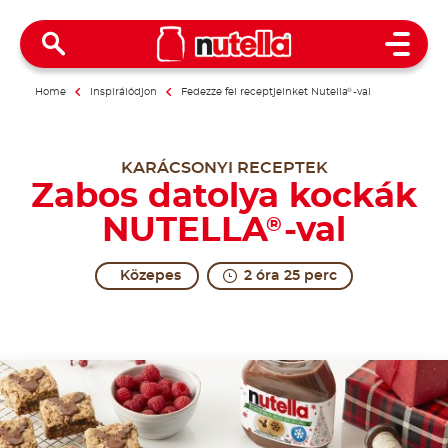
Open 
Home
Inspirálódjon
Fedezze fel receptjeinket Nutella
®
-val
KARÁCSONYI RECEPTEK
Zabos datolya kockák
NUTELLA
-val
®
Közepes
2 óra 25 perc