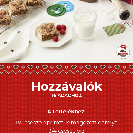
Hozzávalók
16 ADAGHOZ
A töltelékhez:
1½ csésze aprított, kimagozott datolya
3/4 csésze víz