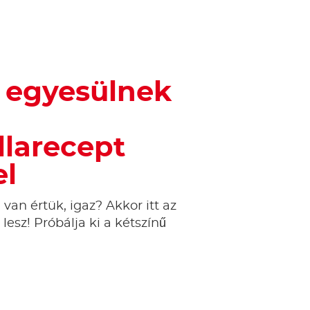
k egyesülnek
llarecept
el
an értük, igaz? Akkor itt az
esz! Próbálja ki a kétszínű