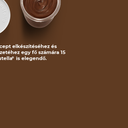
cept elkészítéséhez és
zetéhez egy fő számára 15
tella
is elegendő.
®