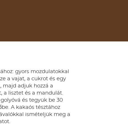
tához: gyors mozdulatokkal
ze a vajat, a cukrot és egy
t, majd adjuk hozzá a
, a lisztet és a mandulát.
 golyóvá és tegyük be 30
őbe. A kakaós tésztához
závalókkal ismételjük meg a
atot.