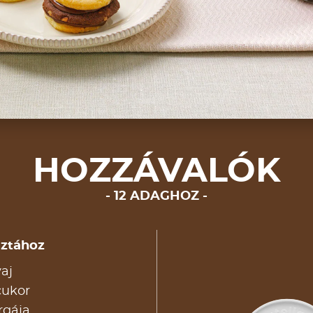
HOZZÁVALÓK
12 ADAGHOZ
sztához
vaj
cukor
rgája