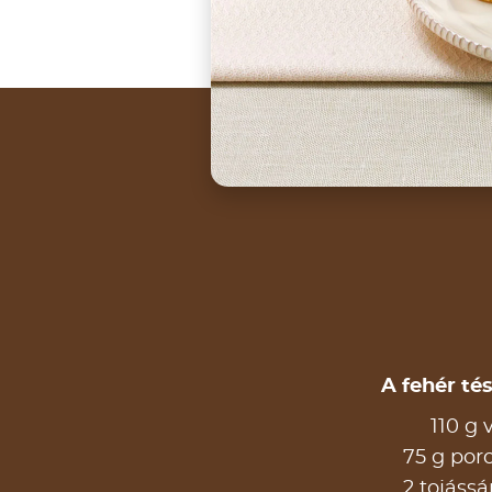
A fehér té
110 g 
75 g por
2 tojássá