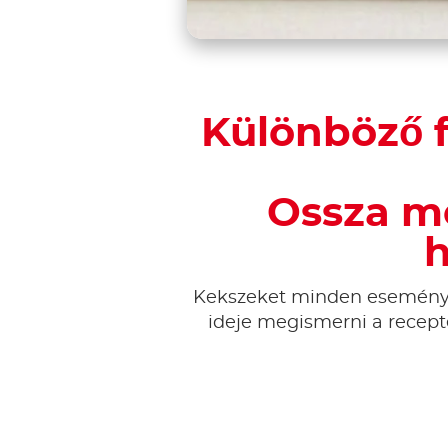
Különböző f
Ossza me
h
Kekszeket minden eseményen 
ideje megismerni a recepte