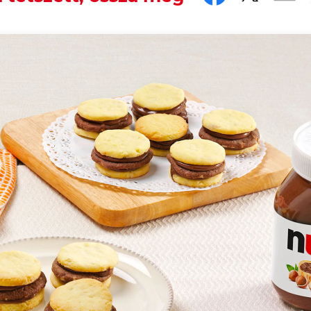
ours... on your table.
uits, don't they? There are biscuits for all tastes and a