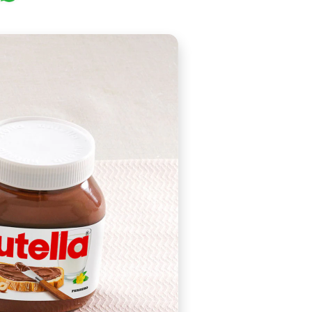
ll occasions. The absolutely perfect ones for kindness an