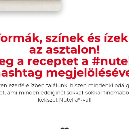
ormák, színek és íze
az asztalon!
g a receptet a #nute
ashtag megjelölésév
ezerféle ízben találunk, hiszen mindenki odáig v
t, ami minden eddiginél sokkal-sokkal finomabb l
®
kekszet Nutella
-val!