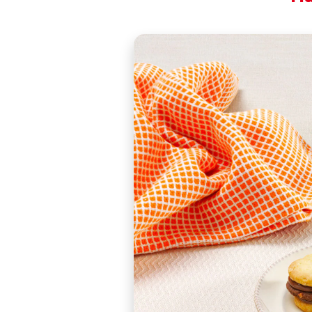
Shapes, colours, flav
Everybody loves bisc