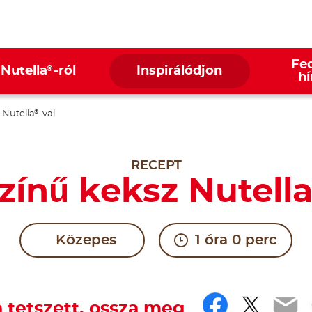
Fed
®
 Nutella
-ról
Inspirálódjon
hí
 Nutella
-val
®
RECEPT
zínű keksz Nutell
Közepes
1 óra 0 perc
Faceboo
Twitt
Em
 tetszett, ossza meg