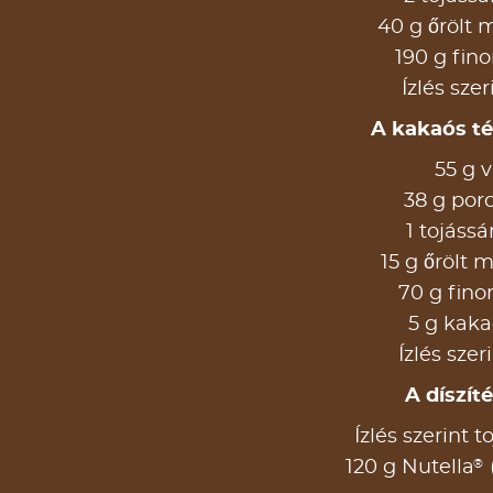
40 g őrölt
190 g fino
Ízlés szer
A kakaós t
55 g v
38 g por
1 tojássá
15 g őrölt 
70 g fino
5 g kak
Ízlés szer
A díszít
Ízlés szerint t
®
120 g Nutella