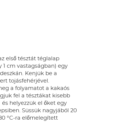
az első tésztát téglalap
y 1 cm vastagságban) egy
ódeszkán. Kenjük be a
vert tojásfehérjével.
meg a folyamatot a kakaós
ágjuk fel a tésztákat kisebb
 és helyezzük el őket egy
epsiben. Süssük nagyjából 20
80 °C-ra előmelegített