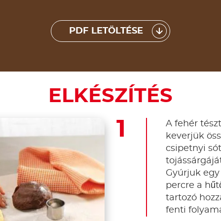
PDF LETÖLTÉSE
ELKÉSZÍTÉS
A fehér tész
keverjük öss
csipetnyi só
tojássárgáját
Gyúrjuk egy
percre a hűt
tartozó hoz
fenti folyam