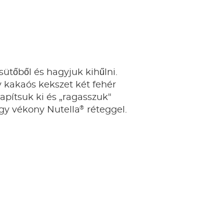
sütőből és hagyjuk kihűlni.
 kakaós kekszet két fehér
lapítsuk ki és „ragasszuk"
®
egy vékony Nutella
réteggel.