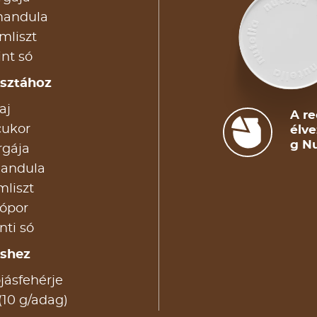
 mandula
mliszt
int só
észtához
aj
A re
cukor
élve
g Nu
rgája
mandula
mliszt
aópor
inti só
éshez
ojásfehérje
(10 g/adag)