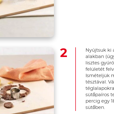
Nyújtsuk ki 
alakban (úg
lisztes gyúr
felületét fel
Ismételjük 
tésztával. V
téglalapokra
sütőpaíros t
percig egy 1
sütőben.