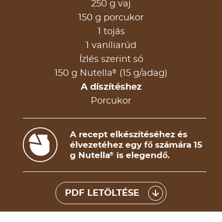
250 g vaj
150 g porcukor
1 tojás
1 vaníliarúd
Ízlés szerint só
®
150 g Nutella
(15 g/adag)
A díszítéshez
Porcukor
A recept elkészítéséhez és
élvezetéhez egy fő számára 15
g Nutella
is elegendő.
®
PDF LETÖLTÉSE