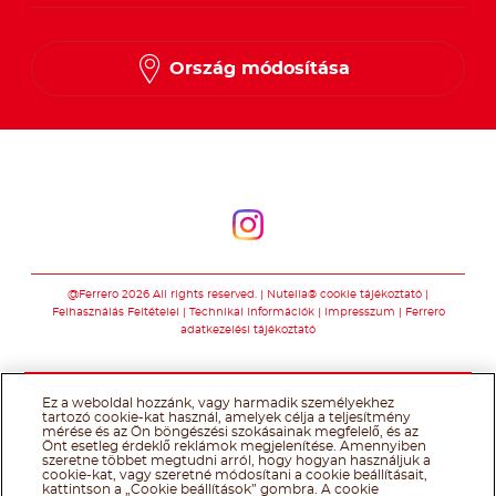
Ország módosítása
Kövessen minket
Kövessen minket
@Ferrero 2026 All rights reserved.
Nutella® cookie tájékoztató
Felhasználás Feltételei
Technikai információk
Impresszum
Ferrero
adatkezelési tájékoztató
Ez a weboldal hozzánk, vagy harmadik személyekhez
tartozó cookie-kat használ, amelyek célja a teljesítmény
mérése és az Ön böngészési szokásainak megfelelő, és az
Önt esetleg érdeklő reklámok megjelenítése. Amennyiben
szeretne többet megtudni arról, hogy hogyan használjuk a
cookie-kat, vagy szeretné módosítani a cookie beállításait,
kattintson a „Cookie beállítások” gombra. A cookie