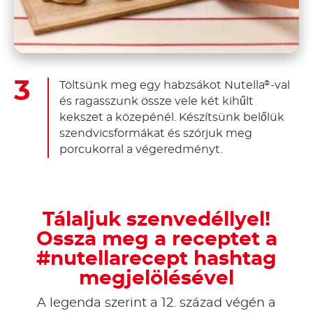
Töltsünk meg egy habzsákot Nutella
-val
®
és ragasszunk össze vele két kihűlt
kekszet a közepénél. Készítsünk belőlük
szendvicsformákat és szórjuk meg
porcukorral a végeredményt.
Tálaljuk szenvedéllyel!
Ossza meg a receptet a
#nutellarecept hashtag
megjelölésével
A legenda szerint a 12. század végén a