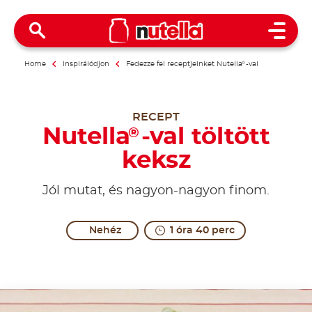
Open 
Home
Inspirálódjon
Fedezze fel receptjeinket Nutella
®
-val
RECEPT
Nutella
-val töltött
®
keksz
Jól mutat, és nagyon-nagyon finom.
Nehéz
1 óra 40 perc