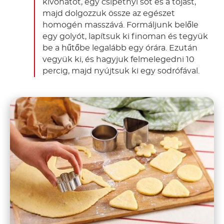
kivonatot, egy csipetnyi sót és a tojást,
majd dolgozzuk össze az egészet
homogén masszává. Formáljunk belőle
egy golyót, lapítsuk ki finoman és tegyük
be a hűtőbe legalább egy órára. Ezután
vegyük ki, és hagyjuk felmelegedni 10
percig, majd nyújtsuk ki egy sodrófával.