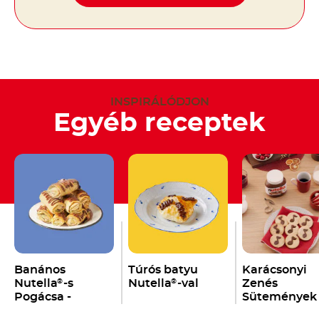
INSPIRÁLÓDJON
Egyéb receptek
Banános
Túrós batyu
Karácsonyi
Nutella
-s
Nutella
-val
Zenés
®
®
Pogácsa -
Sütemények
Banichki
Nutella
-val
®