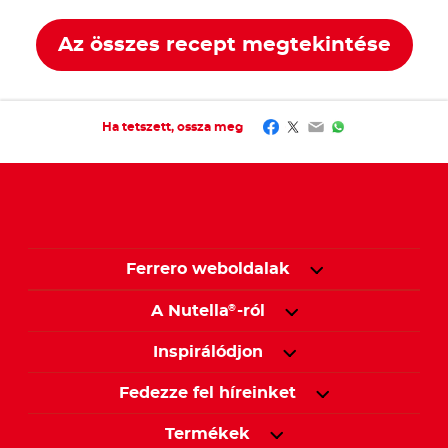
Az összes recept megtekintése
Facebook
Twitter
Email
WhatsApp
Ha tetszett, ossza meg
Ferrero weboldalak
A Nutella
-ról
®
Inspirálódjon
Fedezze fel híreinket
Termékek